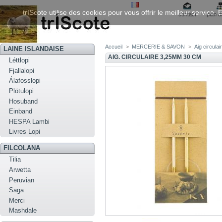
trIScote utilise des cookies pour vous offrir le meilleur service
contact
plan d
Accueil
>
MERCERIE & SAVON
>
Aig circula
LAINE ISLANDAISE
AIG. CIRCULAIRE 3,25MM 30 CM
Léttlopi
Fjallalopi
Álafosslopi
Plötulopi
Hosuband
Einband
HESPA Lambi
Livres Lopi
FILCOLANA
Tilia
Arwetta
Peruvian
Saga
Merci
Mashdale