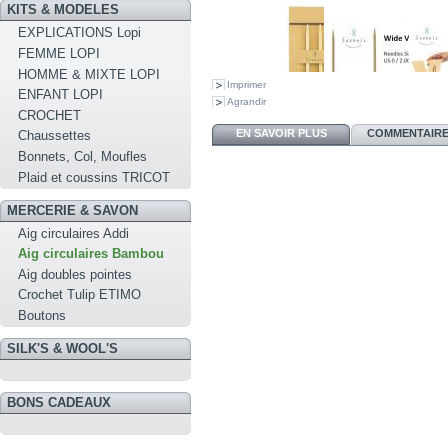
KITS & MODELES
EXPLICATIONS Lopi
FEMME LOPI
HOMME & MIXTE LOPI
Imprimer
ENFANT LOPI
Agrandir
CROCHET
EN SAVOIR PLUS
COMMENTAIRES
Chaussettes
Bonnets, Col, Moufles
Plaid et coussins TRICOT
MERCERIE & SAVON
Aig circulaires Addi
Aig circulaires Bambou
Aig doubles pointes
Crochet Tulip ETIMO
Boutons
SILK'S & WOOL'S
BONS CADEAUX