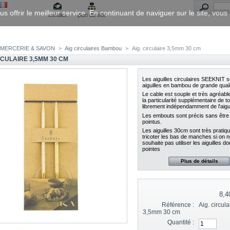
us offrir le meilleur service. En continuant de naviguer sur le site, vou
contact
plan du site
MERCERIE & SAVON
>
Aig circulaires Bambou
>
Aig. circulaire 3,5mm 30 cm
RCULAIRE 3,5MM 30 CM
Les aiguilles circulaires SEEKNIT 
aiguilles en bambou de grande quali
Le cable est souple et très agréable.
la particularité supplémentaire de t
librement indépendamment de l'aigui
Les embouts sont précis sans être 
pointus.
Les aiguilles 30cm sont très pratiq
tricoter les bas de manches si on n
souhaite pas utiliser les aiguilles d
pointes
Plus de détails
8,4
Référence :
Aig. circula
3,5mm 30 cm
Quantité :