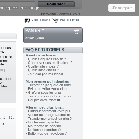
s acceptez leur usage.
J'accepte
Bienvenue,
identifiez-vous
Votre compte
Panier :
(vide)
PANIER
article
(vide)
sont des
FAQ ET TUTORIELS
té.
Avant de se lancer
 Il offre
- Quelles aiguilles choisir ?
ourner
- Où trouver des explications ?
lle.
- Quelle taille choisir ?
trop
- Quelle laine choisir ?
- Je n ose pas me lancer…
ues pour
Mon premier pull islandais
e
- Tricoter en jacquard en rond
oubles
- Eviter de vriller votre tricot
- Grafting sous les bras
- Tricoter les manches en rond
- Couper votre tricot !!!
Aller un peu plus loin...
- Cintrer légèrement votre pull
- Ajouter des rangs raccourcis
0 €
TTC
- Transformer un pull en gilet ?
- Ajouter une capuche
ire
- Ma recette de poncho
- Un bonnet coordonné
- Bottom-up ou Top-down ?