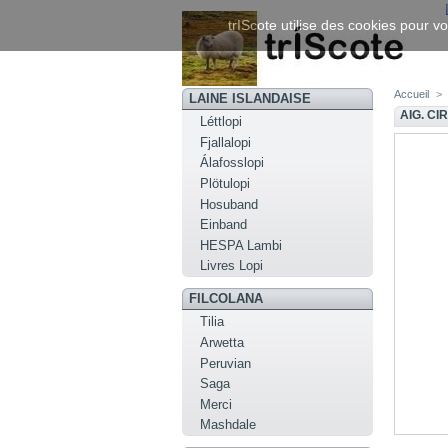
trIScote utilise des cookies pour vo
Accueil
>
LAINE ISLANDAISE
AIG. CI
Léttlopi
Fjallalopi
Álafosslopi
Plötulopi
Hosuband
Einband
HESPA Lambi
Livres Lopi
FILCOLANA
Tilia
Arwetta
Peruvian
Saga
Merci
Mashdale