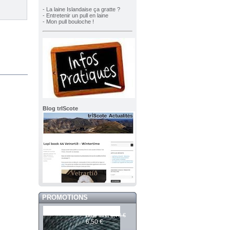
- La laine Islandaise ça gratte ?
- Entretenir un pull en laine
- Mon pull bouloche !
Blog trIScote
PROMOTIONS
Mashdale 377
6,70 €
Blue Mist
6,50 €