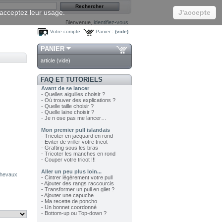
s acceptez leur usage.
J'accepte
Bienvenue,
identifiez-vous
Votre compte
Panier :
(vide)
PANIER
article
(vide)
FAQ ET TUTORIELS
Avant de se lancer
- Quelles aiguilles choisir ?
- Où trouver des explications ?
- Quelle taille choisir ?
- Quelle laine choisir ?
- Je n ose pas me lancer…
Mon premier pull islandais
- Tricoter en jacquard en rond
- Eviter de vriller votre tricot
- Grafting sous les bras
- Tricoter les manches en rond
- Couper votre tricot !!!
Aller un peu plus loin...
 chevaux
- Cintrer légèrement votre pull
- Ajouter des rangs raccourcis
- Transformer un pull en gilet ?
- Ajouter une capuche
- Ma recette de poncho
- Un bonnet coordonné
- Bottom-up ou Top-down ?