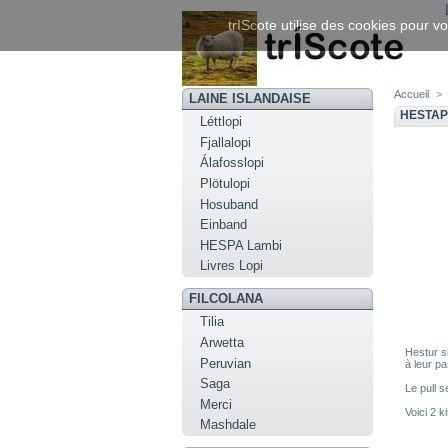
trIScote utilise des cookies pour vo
Accueil
>
LAINE ISLANDAISE
HESTA
Léttlopi
Fjallalopi
Álafosslopi
Plötulopi
Hosuband
Einband
HESPA Lambi
Livres Lopi
FILCOLANA
Tilia
Arwetta
Hestur s
Peruvian
à leur pa
Saga
Le pull 
Merci
Voici 2 k
Mashdale