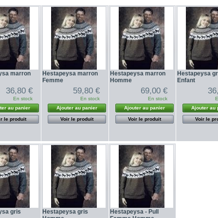
ysa marron
Hestapeysa marron
Hestapeysa marron
Hestapeysa gr
Femme
Homme
Enfant
36,80 €
59,80 €
69,00 €
36
En stock
En stock
En stock
E
ter au panier
Ajouter au panier
Ajouter au panier
Ajouter au 
r le produit
Voir le produit
Voir le produit
Voir le pr
sa gris
Hestapeysa gris
Hestapeysa - Pull