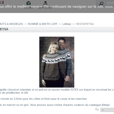
us offrir le meilleur service. En continuant de naviguer sur le site, vou
contact
plan du site
KITS & MODELES
>
HOMME & MIXTE LOPI
>
Léttlopi
>
HESTAPEYSA
PEYSA
ignifie cheval en Islandais et ce pull est un ancien modèle ISTEX sur lequel on reconnait les
s de prédilection, le tölt.
se tricote en 3.5mm pour les côtes et 5mm pour le corps et les manches
its en marron ou en gris. Vous pouvez aussi choisir d'autres couleurs du catalogue léttlopi
Tri