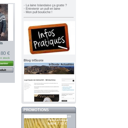
- La laine Islandaise ça gratte ?
- Entretenir un pull en laine
- Mon pull bouloche !
is
,80 €
n stock
Blog trIScote
panier
oduit
PROMOTIONS
Álafosslopi 2640
Pavot arctique
7,80 €
8,00 €