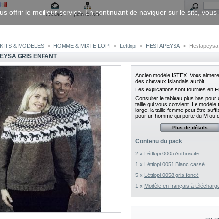
us offrir le meilleur service. En continuant de naviguer sur le site, vou
contact
plan du site
KITS & MODELES
>
HOMME & MIXTE LOPI
>
Léttlopi
>
HESTAPEYSA
>
Hestapeysa 
EYSA GRIS ENFANT
Ancien modèle ISTEX. Vous aimerez 
des chevaux Islandais au tölt.
Les explications sont fournies en F
Consulter le tableau plus bas pour c
taille qui vous convient. Le modèle ta
large, la taille femme peut être suff
pour un homme qui porte du M ou 
Plus de détails
Contenu du pack
2 x
Léttlopi 0005 Anthracite
1 x
Léttlopi 0051 Blanc cassé
5 x
Léttlopi 0058 gris foncé
1 x
Modèle en français à télécharg