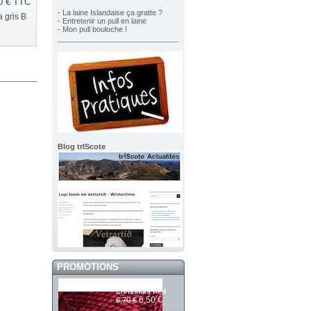
0 €
TTC
- La laine Islandaise ça gratte ?
 gris B
- Entretenir un pull en laine
- Mon pull bouloche !
Blog trIScote
PROMOTIONS
Mashdale 225
Christmas Red
6,50 €
6,70 €