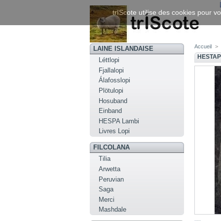
trIScote utilise des cookies pour vo
Accueil
>
LAINE ISLANDAISE
HESTAP
Léttlopi
Fjallalopi
Álafosslopi
Plötulopi
Hosuband
Einband
HESPA Lambi
Livres Lopi
FILCOLANA
Tilia
Arwetta
Peruvian
Saga
Merci
Mashdale