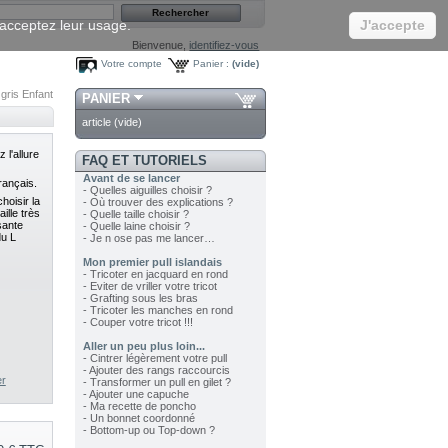
s acceptez leur usage.
J'accepte
Bienvenue,
identifiez-vous
Votre compte
Panier :
(vide)
gris Enfant
PANIER
article
(vide)
l'allure
FAQ ET TUTORIELS
Avant de se lancer
rançais.
- Quelles aiguilles choisir ?
hoisir la
- Où trouver des explications ?
ille très
- Quelle taille choisir ?
isante
- Quelle laine choisir ?
du L
- Je n ose pas me lancer…
Mon premier pull islandais
- Tricoter en jacquard en rond
- Eviter de vriller votre tricot
- Grafting sous les bras
- Tricoter les manches en rond
- Couper votre tricot !!!
Aller un peu plus loin...
- Cintrer légèrement votre pull
- Ajouter des rangs raccourcis
er
- Transformer un pull en gilet ?
- Ajouter une capuche
- Ma recette de poncho
- Un bonnet coordonné
- Bottom-up ou Top-down ?