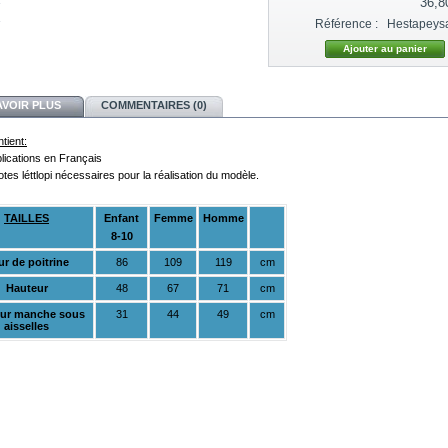
36,8
Référence :
Hestapeysa
AVOIR PLUS
COMMENTAIRES (0)
ntient:
plications en Français
otes léttlopi nécessaires pour la réalisation du modèle.
TAILLES
Enfant
Femme
Homme
8-10
ur de poitrine
86
109
119
cm
Hauteur
48
67
71
cm
ur manche sous
31
44
49
cm
aisselles