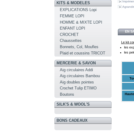
Imprimer
KITS & MODELES
Agrandir
EXPLICATIONS Lopi
FEMME LOPI
HOMME & MIXTE LOPI
ENFANT LOPI
EN S
CROCHET
Chaussettes
Le kit co
Bonnets, Col, Moufles
les ex
les pel
Plaid et coussins TRICOT
MERCERIE & SAVON
Aig circulaires Addi
Aig circulaires Bambou
To
Aig doubles pointes
Crochet Tulip ETIMO
Boutons
Haute
SILK'S & WOOL'S
BONS CADEAUX