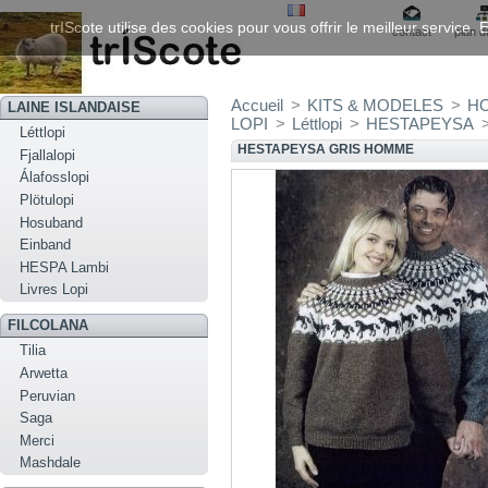
trIScote utilise des cookies pour vous offrir le meilleur service
contact
plan d
Accueil
>
KITS & MODELES
>
H
LAINE ISLANDAISE
LOPI
>
Léttlopi
>
HESTAPEYSA
Léttlopi
HESTAPEYSA GRIS HOMME
Fjallalopi
Álafosslopi
Plötulopi
Hosuband
Einband
HESPA Lambi
Livres Lopi
FILCOLANA
Tilia
Arwetta
Peruvian
Saga
Merci
Mashdale