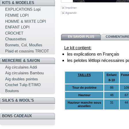
KITS & MODELES
Imprimer
EXPLICATIONS Lopi
Agrandir
FEMME LOPI
HOMME & MIXTE LOPI
ENFANT LOPI
CROCHET
EN SAVOIR PLUS
COMMENTAIRES
Chaussettes
Bonnets, Col, Moufles
Le kit contient:
Plaid et coussins TRICOT
les explications en Français
les pelotes léttlopi nécessaires p
MERCERIE & SAVON
Aig circulaires Addi
Aig circulaires Bambou
TAILLES
Enfant
Fem
Aig doubles pointes
8-10
Crochet Tulip ETIMO
Tour de poitrine
86
109
Boutons
Hauteur
48
67
SILK'S & WOOL'S
Hauteur manche sous
31
44
aisselles
BONS CADEAUX