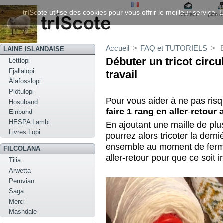
trIScote utilise des cookies pour vous offrir le meilleur service
contact
plan d
Accueil
>
FAQ et TUTORIELS
>
LAINE ISLANDAISE
Débuter un tricot circul
Léttlopi
Fjallalopi
travail
Álafosslopi
Plötulopi
Pour vous aider à ne pas risqu
Hosuband
faire 1 rang en aller-retour
Einband
HESPA Lambi
En ajoutant une maille de pl
Livres Lopi
pourrez alors tricoter la derni
ensemble au moment de fermer
FILCOLANA
aller-retour pour que ce soit in
Tilia
Arwetta
Peruvian
Saga
Merci
Mashdale