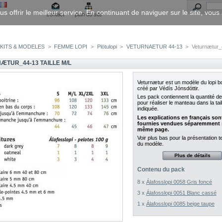
us offrir le meilleur service. En continuant de naviguer sur le site, vou
contact
plan du site
KITS & MODELES
>
FEMME LOPI
>
Plötulopi
>
VETURNAETUR 44-13
>
Veturnætur_4
ÆTUR_44-13 TAILLE M/L
Veturnætur
est un modèle du lopi b
créé par Védís Jónsdóttir.
Les pack contiennent la quantité de
pour réaliser le manteau dans la tail
indiquée.
Les explications en français son
fournies vendues séparemment s
même page.
Voir plus bas pour la présentation 
du modèle.
Plus de détails
Contenu du pack
8 x
Álafosslopi 0058 Gris foncé
3 x
Álafosslopi 0051 Blanc cassé
1 x
Álafosslopi 0085 beige taupe