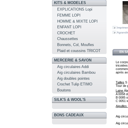
KITS & MODELES
EXPLICATIONS Lopi
FEMME LOPI
HOMME & MIXTE LOPI
ENFANT LOPI
Imprimer
CROCHET
Agrandir
Chaussettes
Bonnets, Col, Moufles
Plaid et coussins TRICOT
EN S
MERCERIE & SAVON
Le corps 
tricotées
Aig circulaires Addi
commence
Aig circulaires Bambou
après av
Aig doubles pointes
Tailles
S
Crochet Tulip ETIMO
Tour de p
Boutons
Laine 
Ála
A
0058
d
B
0085
o
SILK'S & WOOL'S
C
0051
w
Aiguille
BONS CADEAUX
Aig circ
Aig circ