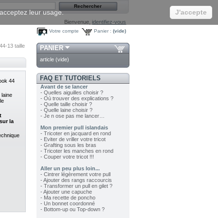
s acceptez leur usage.
J'accepte
Bienvenue,
identifiez-vous
Votre compte
Panier :
(vide)
4-13 taille
PANIER
article
(vide)
FAQ ET TUTORIELS
ook 44
Avant de se lancer
- Quelles aiguilles choisir ?
 laine
- Où trouver des explications ?
le
- Quelle taille choisir ?
- Quelle laine choisir ?
t
- Je n ose pas me lancer…
ur la
Mon premier pull islandais
- Tricoter en jacquard en rond
technique
- Eviter de vriller votre tricot
- Grafting sous les bras
- Tricoter les manches en rond
- Couper votre tricot !!!
Aller un peu plus loin...
- Cintrer légèrement votre pull
- Ajouter des rangs raccourcis
- Transformer un pull en gilet ?
- Ajouter une capuche
- Ma recette de poncho
- Un bonnet coordonné
- Bottom-up ou Top-down ?