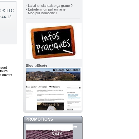
- La laine Islandaise ça gratte ?
- Entretenir un pull en laine
0 €
TTC
- Mon pull bouloche !
r 44-13
Blog trIScote
 sont
 tours
t ouvert
PROMOTIONS
Merci 607 Sweet
7,05 €
Plum
5,64 €