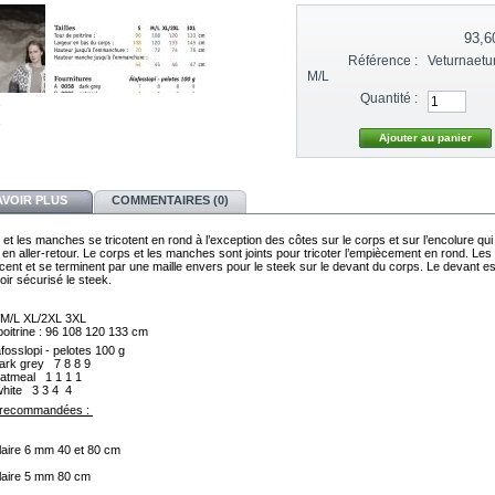
93,6
Référence :
Veturnaetu
M/L
Quantité :
AVOIR PLUS
COMMENTAIRES (0)
et les manches se tricotent en rond à l’exception des côtes sur le corps et sur l’encolure qui
 en aller-retour. Le corps et les manches sont joints pour tricoter l’empiècement en rond. Les
nt et se terminent par une maille envers pour le steek sur le devant du corps. Le devant es
oir sécurisé le steek.
M/L
XL/2XL
3XL
oitrine :
96
108
120
133
cm
fosslopi - pelotes 100 g 
ark grey
7
8
8
9
atmeal
1
1
1
1
hite
3
3
4  
4
s recommandées : 
ulaire 6 mm 40 et 80 cm
ulaire 5 mm 80 cm