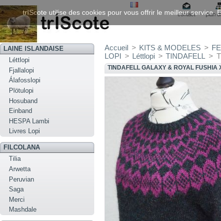
trIScote utilise des cookies pour vous offrir le meilleur service
contact
plan d
Accueil
>
KITS & MODELES
>
F
LAINE ISLANDAISE
LOPI
>
Léttlopi
>
TINDAFELL
>
T
Léttlopi
TINDAFELL GALAXY & ROYAL FUSHIA 
Fjallalopi
Álafosslopi
Plötulopi
Hosuband
Einband
HESPA Lambi
Livres Lopi
FILCOLANA
Tilia
Arwetta
Peruvian
Saga
Merci
Mashdale