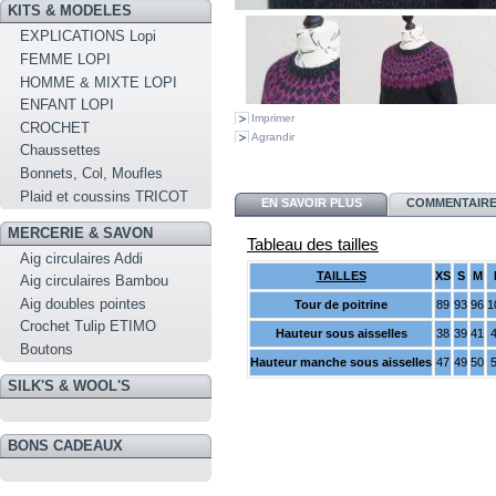
KITS & MODELES
EXPLICATIONS Lopi
FEMME LOPI
HOMME & MIXTE LOPI
ENFANT LOPI
Imprimer
CROCHET
Agrandir
Chaussettes
Bonnets, Col, Moufles
Plaid et coussins TRICOT
EN SAVOIR PLUS
COMMENTAIRES
MERCERIE & SAVON
Tableau des tailles
Aig circulaires Addi
TAILLES
XS
S
M
Aig circulaires Bambou
Aig doubles pointes
Tour de poitrine
89
93
96
1
Crochet Tulip ETIMO
Hauteur sous aisselles
38
39
41
Boutons
Hauteur manche sous aisselles
47
49
50
SILK'S & WOOL'S
BONS CADEAUX