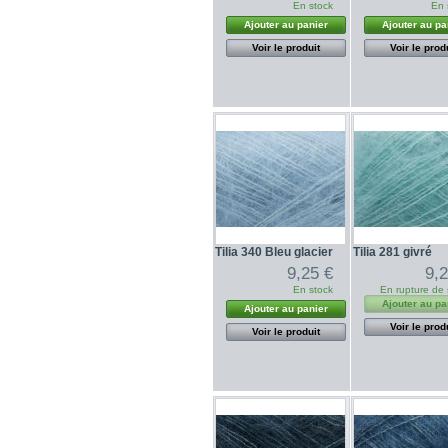
En stock
En 
Ajouter au panier
Ajouter au pa
Voir le produit
Voir le prod
Tilia 340 Bleu glacier
Tilia 281 givré
9,25 €
9,
En stock
En rupture de 
Ajouter au pa
Ajouter au panier
Voir le prod
Voir le produit