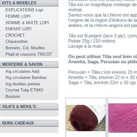
KITS & MODELES
Tilia est un magnifique mélange de
mohair.
EXPLICATIONS Lopi
Saviez-vous que la chèvre est appe
FEMME LOPI
l'origine de la région d'Ankara de
HOMME & MIXTE LOPI
arabes, et la chèvre angora est pa
ENFANT LOPI
CROCHET
Tilia est fil peigné (lace 2 ply), 
Pelote 25g / 210 mètres
Chaussettes
Lavage à la main
Bonnets, Col, Moufles
Plaid et coussins TRICOT
On peut utiliser Tilia seul bien s
Arwetta, Saga, Peruvian ou plöt
MERCERIE & SAVON
Aig circulaires Addi
Peruvian + Tiliia c'est environ 15
Arwetta + Tilia, environ 22 m x 30
Aig circulaires Bambou
Saga + Tilia, environ 22m x 32 rg
Aig doubles pointes
Crochet Tulip ETIMO
Boutons
SILK'S & WOOL'S
BONS CADEAUX