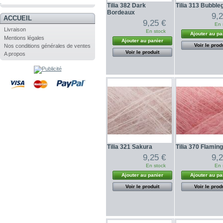
.
Tilia 382 Dark
Tilia 313 Bubbl
Bordeaux
9,
ACCUEIL
9,25 €
En 
Livraison
En stock
Ajouter au pa
Mentions légales
Ajouter au panier
Voir le prod
Nos conditions générales de ventes
Voir le produit
A propos
Tilia 321 Sakura
Tilia 370 Flamin
9,25 €
9,
En stock
En 
Ajouter au panier
Ajouter au pa
Voir le produit
Voir le prod