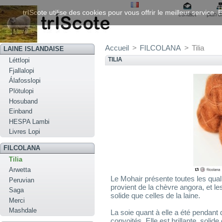
trIScote utilise des cookies pour vous offrir le meilleur service
contact
plan d
Accueil
>
FILCOLANA
>
Tilia
LAINE ISLANDAISE
TILIA
Léttlopi
Fjallalopi
Álafosslopi
Plötulopi
Hosuband
Einband
HESPA Lambi
Livres Lopi
FILCOLANA
Tilia
Arwetta
Le Mohair présente toutes les quali
Peruvian
provient de la chèvre angora, et les
Saga
solide que celles de la laine.
Merci
Mashdale
La soie quant à elle a été pendant d
convoités. Elle est brillante, solid