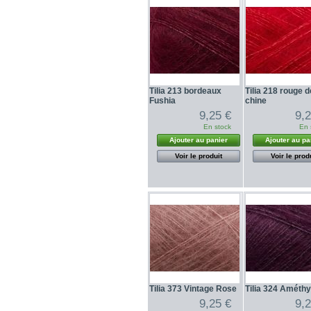
Tilia 213 bordeaux
Tilia 218 rouge d
Fushia
chine
9,25 €
9,
En stock
En 
Ajouter au panier
Ajouter au pa
Voir le produit
Voir le prod
Tilia 373 Vintage Rose
Tilia 324 Améth
9,25 €
9,