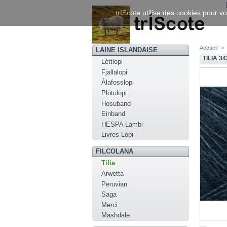
trIScote utilise des cookies pour vo
Accueil
>
LAINE ISLANDAISE
TILIA 3
Léttlopi
Fjallalopi
Álafosslopi
Plötulopi
Hosuband
Einband
HESPA Lambi
Livres Lopi
FILCOLANA
Tilia
Arwetta
Peruvian
Saga
Merci
Mashdale