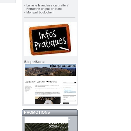
- La laine Islandaise ça gratte ?
- Entretenir un pull en laine
- Mon pull bouloche !
Blog trIScote
PROMOTIONS
Saga 105 slate
7,00 €
green
5,60 €
(-20%)