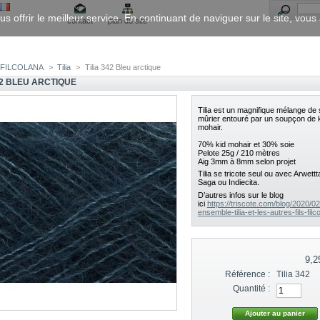
us offrir le meilleur service. En continuant de naviguer sur le site, vou
contact
plan du site
FILCOLANA
>
Tilia
>
Tilia 342 Bleu arctique
42 BLEU ARCTIQUE
Tilia est un magnifique mélange de 
mûrier entouré par un soupçon de 
mohair.
70% kid mohair et 30% soie
Pelote 25g / 210 mètres
Aig 3mm à 8mm selon projet
Tilia se tricote seul ou avec Arwett
Saga ou Indiecita.
D’autres infos sur le blog
ici
https://triscote.com/blog/2020/02/
ensemble-tilia-et-les-autres-fils-filc
9,2
Référence :
Tilia 342
Quantité :