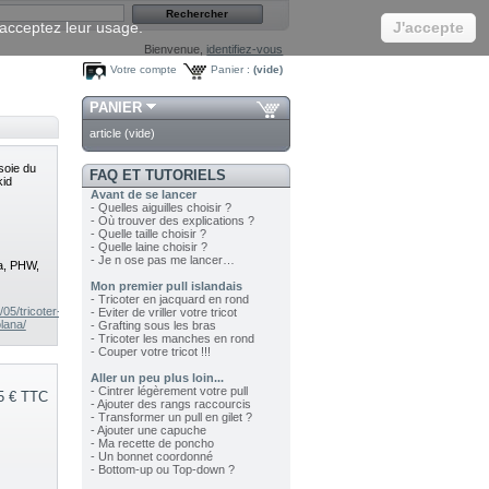
s acceptez leur usage.
J'accepte
Bienvenue,
identifiez-vous
Votre compte
Panier :
(vide)
PANIER
article
(vide)
soie du
FAQ ET TUTORIELS
kid
Avant de se lancer
- Quelles aiguilles choisir ?
- Où trouver des explications ?
- Quelle taille choisir ?
- Quelle laine choisir ?
- Je n ose pas me lancer…
ta, PHW,
Mon premier pull islandais
- Tricoter en jacquard en rond
05/tricoter-
- Eviter de vriller votre tricot
olana/
- Grafting sous les bras
- Tricoter les manches en rond
- Couper votre tricot !!!
Aller un peu plus loin...
- Cintrer légèrement votre pull
5 €
TTC
- Ajouter des rangs raccourcis
- Transformer un pull en gilet ?
- Ajouter une capuche
- Ma recette de poncho
- Un bonnet coordonné
- Bottom-up ou Top-down ?