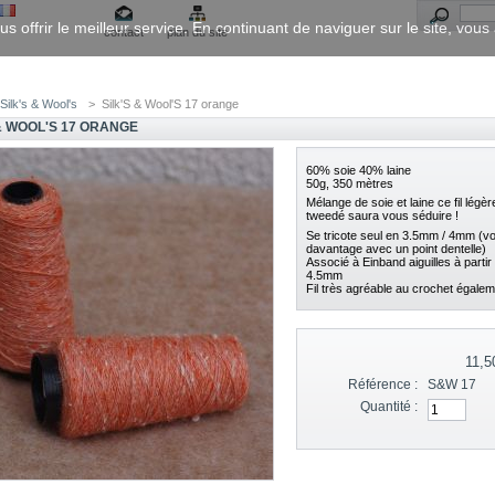
us offrir le meilleur service. En continuant de naviguer sur le site, vou
contact
plan du site
Silk's & Wool's
>
Silk'S & Wool'S 17 orange
 & WOOL'S 17 ORANGE
60% soie 40% laine
50g, 350 mètres
Mélange de soie et laine ce fil légè
tweedé saura vous séduire !
Se tricote seul en 3.5mm / 4mm (vo
davantage avec un point dentelle)
Associé à Einband aiguilles à partir
4.5mm
Fil très agréable au crochet égalem
11,5
Référence :
S&W 17
Quantité :