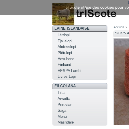
trIScote utilise des cookies pour vo
Accueil
>
LAINE ISLANDAISE
SILK'S
Léttlopi
Fjallalopi
Álafosslopi
Plötulopi
Hosuband
Einband
HESPA Lambi
Livres Lopi
FILCOLANA
Tilia
Arwetta
Peruvian
Saga
Merci
Mashdale