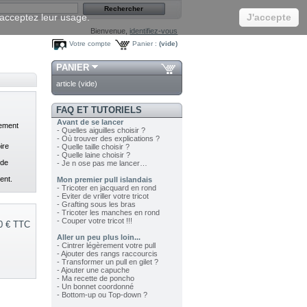
s acceptez leur usage.
J'accepte
Bienvenue,
identifiez-vous
Votre compte
Panier :
(vide)
PANIER
article
(vide)
FAQ ET TUTORIELS
Avant de se lancer
rement
- Quelles aiguilles choisir ?
- Où trouver des explications ?
ire
- Quelle taille choisir ?
- Quelle laine choisir ?
 de
- Je n ose pas me lancer…
ent.
Mon premier pull islandais
- Tricoter en jacquard en rond
- Eviter de vriller votre tricot
- Grafting sous les bras
- Tricoter les manches en rond
- Couper votre tricot !!!
0 €
TTC
Aller un peu plus loin...
- Cintrer légèrement votre pull
- Ajouter des rangs raccourcis
- Transformer un pull en gilet ?
- Ajouter une capuche
- Ma recette de poncho
- Un bonnet coordonné
- Bottom-up ou Top-down ?