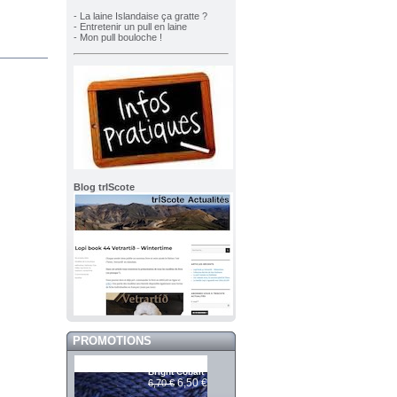
- La laine Islandaise ça gratte ?
- Entretenir un pull en laine
- Mon pull bouloche !
Blog trIScote
PROMOTIONS
Mashdale 337
Bright Cobalt
6,50 €
6,70 €