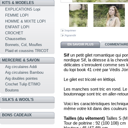
KITS & MODELES
EXPLICATIONS Lopi
FEMME LOPI
HOMME & MIXTE LOPI
ENFANT LOPI
Imprimer
CROCHET
Agrandir
Chaussettes
EN SAVOIR PLUS
COMMENTAIRES
Bonnets, Col, Moufles
Plaid et coussins TRICOT
Sif
un petit gilet romantique qui p
nordique Sif, la déesse à la cheve
MERCERIE & SAVON
délicates s'enroulent comme ses 
Aig circulaires Addi
du lopi book 41 créé par Védís Jóns
Aig circulaires Bambou
Aig doubles pointes
Le gilet est tricoté en léttlopi.
Crochet Tulip ETIMO
Les manches sont tric en rond. Le
Boutons
boutonnage sont tric en aller-retour
SILK'S & WOOL'S
Voici les caractéristiques techni
même votre kit dans des couleurs 
BONS CADEAUX
Tailles (du vêtement)
Tailles S (M
Tour de poitrine : 92 (100 108) cm
Hauteur : 45 (47 49) cm