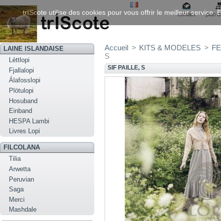
trIScote utilise des cookies pour vous offrir le meilleur service
contact
plan d
Accueil
>
KITS & MODELES
>
FE
LAINE ISLANDAISE
S
Léttlopi
SIF PAILLE, S
Fjallalopi
Álafosslopi
Plötulopi
Hosuband
Einband
HESPA Lambi
Livres Lopi
FILCOLANA
Tilia
Arwetta
Peruvian
Saga
Merci
Mashdale