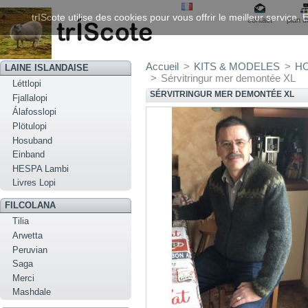
trIScote utilise des cookies pour vous offrir le meilleur service
contact
plan d
Accueil
>
KITS & MODELES
>
HO
LAINE ISLANDAISE
>
Sérvitringur mer demontée XL
Léttlopi
SÉRVITRINGUR MER DEMONTÉE XL
Fjallalopi
Álafosslopi
Plötulopi
Hosuband
Einband
HESPA Lambi
Livres Lopi
FILCOLANA
Tilia
Arwetta
Peruvian
Saga
Merci
Mashdale