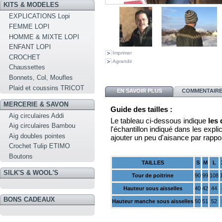
KITS & MODELES
EXPLICATIONS Lopi
FEMME LOPI
HOMME & MIXTE LOPI
ENFANT LOPI
Imprimer
CROCHET
Agrandir
Chaussettes
Bonnets, Col, Moufles
Plaid et coussins TRICOT
EN SAVOIR PLUS
COMMENTAIRES
MERCERIE & SAVON
Guide des tailles :
Aig circulaires Addi
Le tableau ci-dessous indique
les
Aig circulaires Bambou
l'échantillon indiqué dans les explica
Aig doubles pointes
ajouter un peu d'aisance par rappo
Crochet Tulip ETIMO
Boutons
TAILLES
S
M
L
SILK'S & WOOL'S
Tour de poitrine
90
99
108
Hauteur sous aisselles
40
42
44
BONS CADEAUX
Hauteur manche sous aisselles
50
51
52