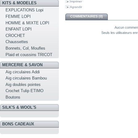
Imprimer
KITS & MODELES
Agrandir
EXPLICATIONS Lopi
FEMME LOPI
COMMENTAIRES (0)
HOMME & MIXTE LOPI
Aucun commenta
ENFANT LOPI
Seuls les utilisateurs e
CROCHET
Chaussettes
Bonnets, Col, Moufles
Plaid et coussins TRICOT
MERCERIE & SAVON
Aig circulaires Addi
Aig circulaires Bambou
Aig doubles pointes
Crochet Tulip ETIMO
Boutons
SILK'S & WOOL'S
BONS CADEAUX