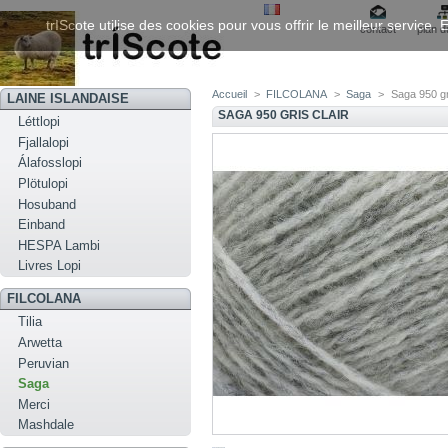
trIScote utilise des cookies pour vous offrir le meilleur service
contact
plan d
Accueil
>
FILCOLANA
>
Saga
>
Saga 950 gri
LAINE ISLANDAISE
SAGA 950 GRIS CLAIR
Léttlopi
Fjallalopi
Álafosslopi
Plötulopi
Hosuband
Einband
HESPA Lambi
Livres Lopi
FILCOLANA
Tilia
Arwetta
Peruvian
Saga
Merci
Mashdale