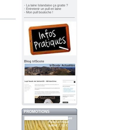
- La laine Islandaise ça gratte ?
- Entretenir un pull en laine
- Mon pull bouloche !
Blog trIScote
PROMOTIONS
Álafosslopi 2640
Pavot arctique
7,80 €
8,00 €