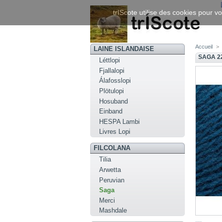
trIScote utilise des cookies pour vo
Accueil
>
LAINE ISLANDAISE
SAGA 2
Léttlopi
Fjallalopi
Álafosslopi
Plötulopi
Hosuband
Einband
HESPA Lambi
Livres Lopi
FILCOLANA
Tilia
Arwetta
Peruvian
Saga
Merci
Mashdale