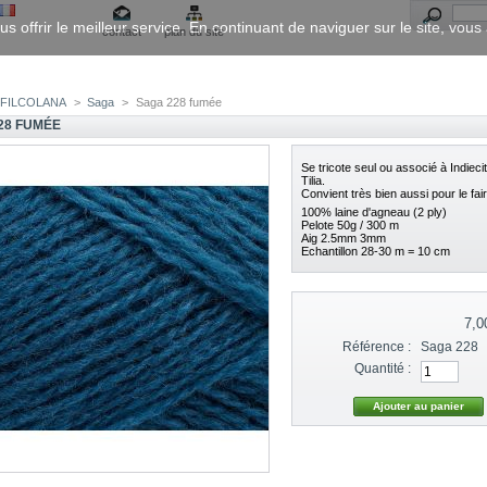
us offrir le meilleur service. En continuant de naviguer sur le site, vou
contact
plan du site
FILCOLANA
>
Saga
>
Saga 228 fumée
28 FUMÉE
Se tricote seul ou associé à Indieci
Tilia.
Convient très bien aussi pour le fair
100% laine d'agneau (2 ply)
Pelote 50g / 300 m
Aig 2.5mm 3mm
Echantillon 28-30 m = 10 cm
7,0
Référence :
Saga 228
Quantité :