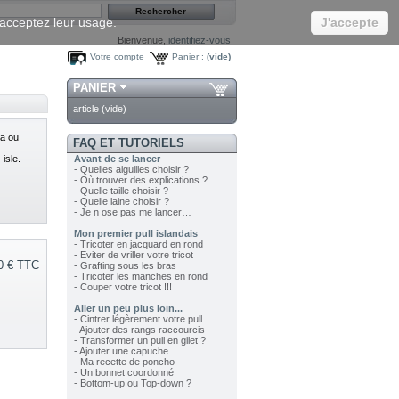
s acceptez leur usage.
J'accepte
Bienvenue,
identifiez-vous
Votre compte
Panier :
(vide)
PANIER
article
(vide)
ta ou
FAQ ET TUTORIELS
-isle.
Avant de se lancer
- Quelles aiguilles choisir ?
- Où trouver des explications ?
- Quelle taille choisir ?
- Quelle laine choisir ?
- Je n ose pas me lancer…
Mon premier pull islandais
- Tricoter en jacquard en rond
- Eviter de vriller votre tricot
0 €
TTC
- Grafting sous les bras
- Tricoter les manches en rond
- Couper votre tricot !!!
Aller un peu plus loin...
- Cintrer légèrement votre pull
- Ajouter des rangs raccourcis
- Transformer un pull en gilet ?
- Ajouter une capuche
- Ma recette de poncho
- Un bonnet coordonné
- Bottom-up ou Top-down ?