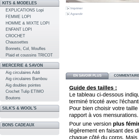
KITS & MODELES
Imprimer
EXPLICATIONS Lopi
Agrandir
FEMME LOPI
HOMME & MIXTE LOPI
ENFANT LOPI
CROCHET
Chaussettes
Bonnets, Col, Moufles
Plaid et coussins TRICOT
MERCERIE & SAVON
Aig circulaires Addi
EN SAVOIR PLUS
COMMENTAIRES
Aig circulaires Bambou
Aig doubles pointes
Guide des tailles :
Crochet Tulip ETIMO
Le tableau ci-dessous indi
Boutons
terminé tricoté avec l'échant
Pour bien choisir votre taille
SILK'S & WOOL'S
rapport à vos mensurations.
Pour une version
plus fémi
BONS CADEAUX
légèrement en faisant des d
chaque côté du corps. Mais c