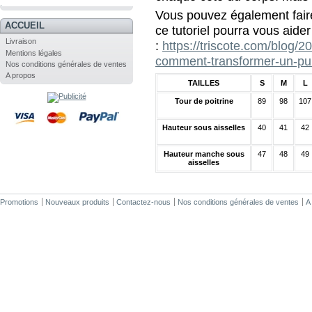
.
Vous pouvez également faire
ACCUEIL
ce tutoriel pourra vous aider
Livraison
:
https://triscote.com/blog/2
Mentions légales
comment-transformer-un-pul
Nos conditions générales de ventes
A propos
TAILLES
S
M
L
Tour de poitrine
89
98
107
Hauteur sous aisselles
40
41
42
Hauteur manche sous
47
48
49
aisselles
Promotions
Nouveaux produits
Contactez-nous
Nos conditions générales de ventes
A