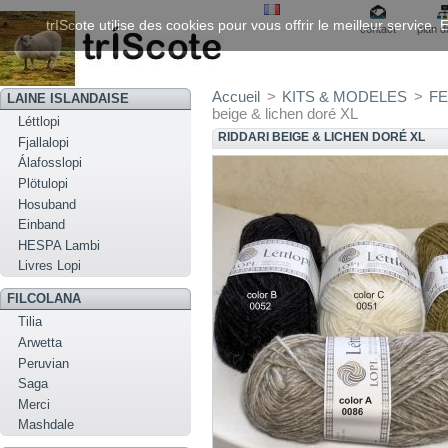
trIScote utilise des cookies pour vous offrir le meilleur service
contact
plan d
Accueil
>
KITS & MODELES
>
FE
LAINE ISLANDAISE
beige & lichen doré XL
Léttlopi
RIDDARI BEIGE & LICHEN DORÉ XL
Fjallalopi
Álafosslopi
Plötulopi
Hosuband
Einband
HESPA Lambi
Livres Lopi
FILCOLANA
Tilia
Arwetta
Peruvian
Saga
Merci
Mashdale