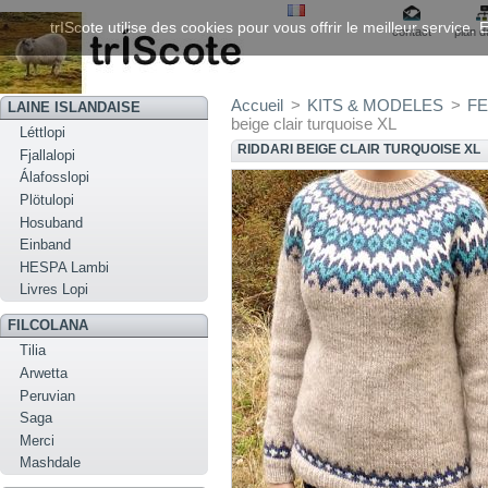
trIScote utilise des cookies pour vous offrir le meilleur service
contact
plan d
Accueil
>
KITS & MODELES
>
FE
LAINE ISLANDAISE
beige clair turquoise XL
Léttlopi
RIDDARI BEIGE CLAIR TURQUOISE XL
Fjallalopi
Álafosslopi
Plötulopi
Hosuband
Einband
HESPA Lambi
Livres Lopi
FILCOLANA
Tilia
Arwetta
Peruvian
Saga
Merci
Mashdale