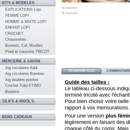
KITS & MODELES
Imprimer
EXPLICATIONS Lopi
Agrandir
FEMME LOPI
HOMME & MIXTE LOPI
ENFANT LOPI
CROCHET
Chaussettes
Bonnets, Col, Moufles
Plaid et coussins TRICOT
MERCERIE & SAVON
Aig circulaires Addi
EN SAVOIR PLUS
COMMENTAIRES
Aig circulaires Bambou
Aig doubles pointes
Guide des tailles :
Crochet Tulip ETIMO
Le tableau ci-dessous indi
Boutons
terminé tricoté avec l'échant
Pour bien choisir votre taille
SILK'S & WOOL'S
rapport à vos mensurations.
Pour une version
plus fémi
BONS CADEAUX
légèrement en faisant des d
chaque côté du corps. Mais c