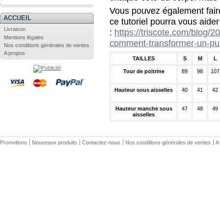
.
Vous pouvez également faire
ACCUEIL
ce tutoriel pourra vous aider
Livraison
:
https://triscote.com/blog/2
Mentions légales
comment-transformer-un-pul
Nos conditions générales de ventes
A propos
TAILLES
S
M
L
Tour de poitrine
89
98
107
Hauteur sous aisselles
40
41
42
Hauteur manche sous
47
48
49
aisselles
Promotions
Nouveaux produits
Contactez-nous
Nos conditions générales de ventes
A