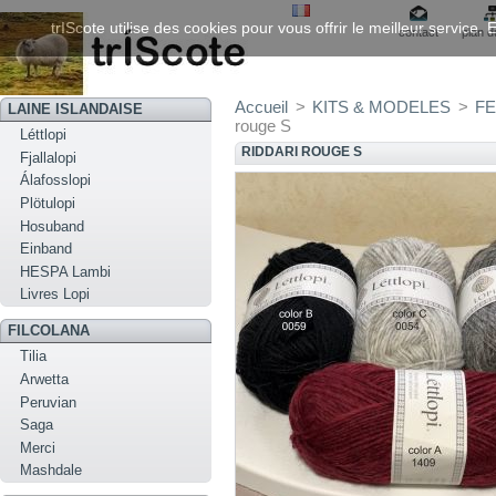
trIScote utilise des cookies pour vous offrir le meilleur service
contact
plan d
Accueil
>
KITS & MODELES
>
FE
LAINE ISLANDAISE
rouge S
Léttlopi
RIDDARI ROUGE S
Fjallalopi
Álafosslopi
Plötulopi
Hosuband
Einband
HESPA Lambi
Livres Lopi
FILCOLANA
Tilia
Arwetta
Peruvian
Saga
Merci
Mashdale