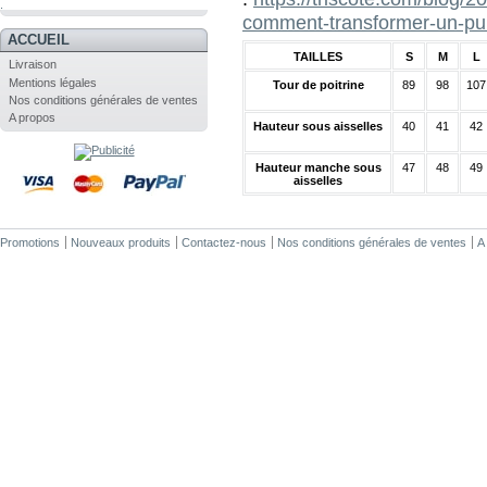
.
comment-transformer-un-pul
ACCUEIL
TAILLES
S
M
L
Livraison
Mentions légales
Tour de poitrine
89
98
107
Nos conditions générales de ventes
A propos
Hauteur sous aisselles
40
41
42
Hauteur manche sous
47
48
49
aisselles
Promotions
Nouveaux produits
Contactez-nous
Nos conditions générales de ventes
A