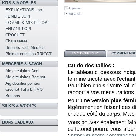
KITS & MODELES
Imprimer
EXPLICATIONS Lopi
Agrandir
FEMME LOPI
HOMME & MIXTE LOPI
ENFANT LOPI
CROCHET
Chaussettes
Bonnets, Col, Moufles
EN SAVOIR PLUS
COMMENTAIRES
Plaid et coussins TRICOT
MERCERIE & SAVON
Guide des tailles :
Aig circulaires Addi
Le tableau ci-dessous indi
Aig circulaires Bambou
terminé tricoté avec l'échant
Aig doubles pointes
Pour bien choisir votre taille
Crochet Tulip ETIMO
rapport à vos mensurations.
Boutons
Pour une version
plus fémi
SILK'S & WOOL'S
légèrement en faisant des d
chaque côté du corps. Mais c
Vous pouvez également faire
BONS CADEAUX
ce tutoriel pourra vous aider
:
https://triscote.com/blog/2