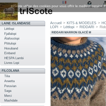
trIScote utilise des cookies pour vous offrir le meilleur service
contact
plan d
Accueil
>
KITS & MODELES
>
H
LAINE ISLANDAISE
LOPI
>
Léttlopi
>
RIDDARI
>
Rid
Léttlopi
RIDDARI MARRON GLACÉ M
Fjallalopi
Álafosslopi
Plötulopi
Hosuband
Einband
HESPA Lambi
Livres Lopi
FILCOLANA
Tilia
Arwetta
Peruvian
Saga
Merci
Mashdale