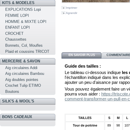
KITS & MODELES
Imprimer
EXPLICATIONS Lopi
Agrandir
FEMME LOPI
HOMME & MIXTE LOPI
ENFANT LOPI
CROCHET
Chaussettes
Bonnets, Col, Moufles
Plaid et coussins TRICOT
EN SAVOIR PLUS
COMMENTAIRES
MERCERIE & SAVON
Guide des tailles :
Aig circulaires Addi
Le tableau ci-dessous indique
les
Aig circulaires Bambou
l'échantillon indiqué dans les explica
Aig doubles pointes
ajouter un peu d'aisance par rappo
Crochet Tulip ETIMO
Vous pouvez également faire un vê
Boutons
pourra vous aider :
https://triscot
comment-transformer-un-pull-en-c
SILK'S & WOOL'S
BONS CADEAUX
TAILLES
S
M
L
Tour de poitrine
89
98
107