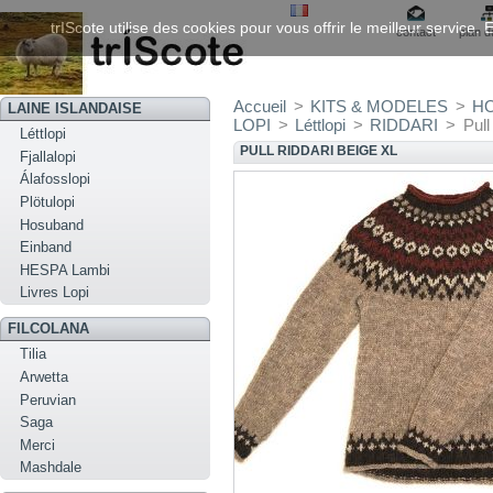
trIScote utilise des cookies pour vous offrir le meilleur service
contact
plan d
Accueil
>
KITS & MODELES
>
H
LAINE ISLANDAISE
LOPI
>
Léttlopi
>
RIDDARI
>
Pull
Léttlopi
PULL RIDDARI BEIGE XL
Fjallalopi
Álafosslopi
Plötulopi
Hosuband
Einband
HESPA Lambi
Livres Lopi
FILCOLANA
Tilia
Arwetta
Peruvian
Saga
Merci
Mashdale