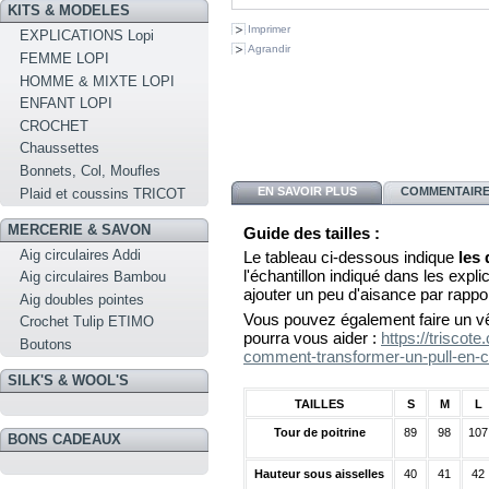
KITS & MODELES
Imprimer
EXPLICATIONS Lopi
Agrandir
FEMME LOPI
HOMME & MIXTE LOPI
ENFANT LOPI
CROCHET
Chaussettes
Bonnets, Col, Moufles
EN SAVOIR PLUS
COMMENTAIRES
Plaid et coussins TRICOT
MERCERIE & SAVON
Guide des tailles :
Aig circulaires Addi
Le tableau ci-dessous indique
les
l'échantillon indiqué dans les explica
Aig circulaires Bambou
ajouter un peu d'aisance par rappo
Aig doubles pointes
Vous pouvez également faire un vê
Crochet Tulip ETIMO
pourra vous aider :
https://triscot
Boutons
comment-transformer-un-pull-en-c
SILK'S & WOOL'S
TAILLES
S
M
L
Tour de poitrine
89
98
107
BONS CADEAUX
Hauteur sous aisselles
40
41
42