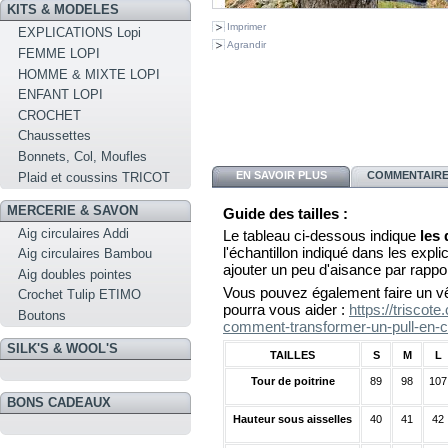
KITS & MODELES
Imprimer
EXPLICATIONS Lopi
Agrandir
FEMME LOPI
HOMME & MIXTE LOPI
ENFANT LOPI
CROCHET
Chaussettes
Bonnets, Col, Moufles
EN SAVOIR PLUS
COMMENTAIRES
Plaid et coussins TRICOT
MERCERIE & SAVON
Guide des tailles :
Aig circulaires Addi
Le tableau ci-dessous indique
les
l'échantillon indiqué dans les explica
Aig circulaires Bambou
ajouter un peu d'aisance par rappo
Aig doubles pointes
Vous pouvez également faire un vê
Crochet Tulip ETIMO
pourra vous aider :
https://triscot
Boutons
comment-transformer-un-pull-en-c
SILK'S & WOOL'S
TAILLES
S
M
L
Tour de poitrine
89
98
107
BONS CADEAUX
Hauteur sous aisselles
40
41
42