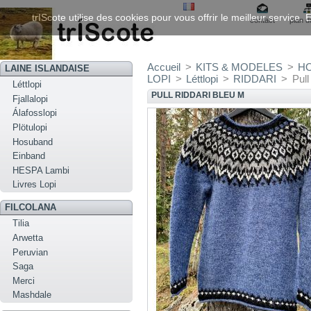
trIScote utilise des cookies pour vous offrir le meilleur service
contact
plan d
Accueil
>
KITS & MODELES
>
H
LAINE ISLANDAISE
LOPI
>
Léttlopi
>
RIDDARI
>
Pull
Léttlopi
PULL RIDDARI BLEU M
Fjallalopi
Álafosslopi
Plötulopi
Hosuband
Einband
HESPA Lambi
Livres Lopi
FILCOLANA
Tilia
Arwetta
Peruvian
Saga
Merci
Mashdale