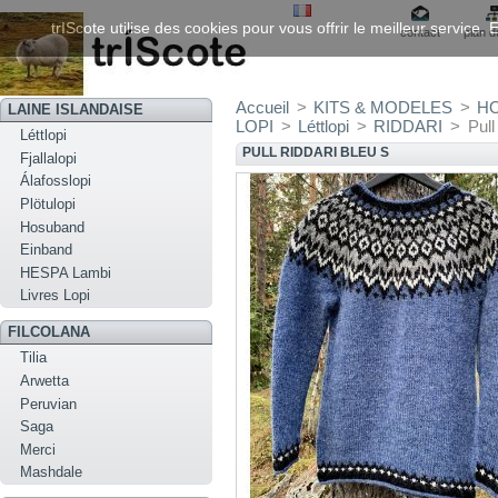
trIScote utilise des cookies pour vous offrir le meilleur service
contact
plan d
Accueil
>
KITS & MODELES
>
H
LAINE ISLANDAISE
LOPI
>
Léttlopi
>
RIDDARI
>
Pull
Léttlopi
PULL RIDDARI BLEU S
Fjallalopi
Álafosslopi
Plötulopi
Hosuband
Einband
HESPA Lambi
Livres Lopi
FILCOLANA
Tilia
Arwetta
Peruvian
Saga
Merci
Mashdale