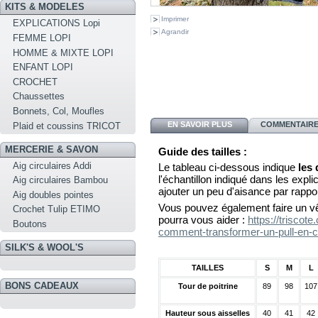
KITS & MODELES
Imprimer
EXPLICATIONS Lopi
Agrandir
FEMME LOPI
HOMME & MIXTE LOPI
ENFANT LOPI
CROCHET
Chaussettes
Bonnets, Col, Moufles
EN SAVOIR PLUS
COMMENTAIRES
Plaid et coussins TRICOT
MERCERIE & SAVON
Guide des tailles :
Aig circulaires Addi
Le tableau ci-dessous indique
les
l'échantillon indiqué dans les explica
Aig circulaires Bambou
ajouter un peu d'aisance par rappo
Aig doubles pointes
Vous pouvez également faire un vê
Crochet Tulip ETIMO
pourra vous aider :
https://triscot
Boutons
comment-transformer-un-pull-en-c
SILK'S & WOOL'S
TAILLES
S
M
L
BONS CADEAUX
Tour de poitrine
89
98
107
Hauteur sous aisselles
40
41
42