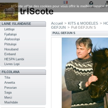
trIScote utilise des cookies pour vous offrir le meilleur service
contact
plan d
Accueil
>
KITS & MODELES
>
HO
LAINE ISLANDAISE
GEFJUN
>
Pull GEFJUN S
Léttlopi
PULL GEFJUN S
Fjallalopi
Álafosslopi
Plötulopi
Hosuband
Einband
HESPA Lambi
Livres Lopi
FILCOLANA
Tilia
Arwetta
Peruvian
Saga
Merci
Mashdale