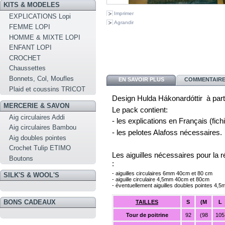
KITS & MODELES
Imprimer
EXPLICATIONS Lopi
Agrandir
FEMME LOPI
HOMME & MIXTE LOPI
ENFANT LOPI
CROCHET
Chaussettes
Bonnets, Col, Moufles
EN SAVOIR PLUS
COMMENTAIRES
Plaid et coussins TRICOT
Design Hulda Hákonardóttir à parti
MERCERIE & SAVON
Le pack contient:
Aig circulaires Addi
- les explications en Français (fich
Aig circulaires Bambou
- les pelotes Alafoss nécessaires.
Aig doubles pointes
Crochet Tulip ETIMO
Les aiguilles nécessaires pour la r
Boutons
:
- aiguilles circulaires 6mm 40cm et 80 cm 
SILK'S & WOOL'S
- aiguille circulaire 4,5mm 40cm et 80cm
- éventuellement aiguilles doubles pointes 4,
BONS CADEAUX
TAILLES
S
(M
L
Tour de poitrine
92
(98
105