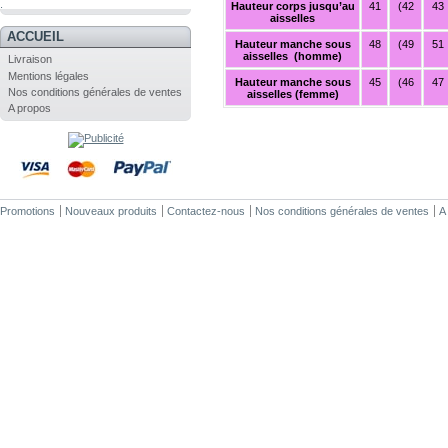
.
Hauteur corps jusqu’au
41
(42
43
aisselles
ACCUEIL
Hauteur manche sous
48
(49
51
aisselles (homme)
Livraison
Mentions légales
Hauteur manche sous
45
(46
47
Nos conditions générales de ventes
aisselles (femme)
A propos
Promotions
Nouveaux produits
Contactez-nous
Nos conditions générales de ventes
A