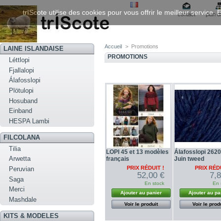
trIScote utilise des cookies pour vous offrir le meilleur service
contact
plan d
Accueil
>
Promotions
LAINE ISLANDAISE
PROMOTIONS
Léttlopi
Fjallalopi
Álafosslopi
Plötulopi
Hosuband
Einband
HESPA Lambi
FILCOLANA
Tilia
LOPI 45 et 13 modèles
Álafosslopi 2620
Arwetta
français
Juin tweed
PRIX RÉDUIT !
PRIX RÉDU
Peruvian
52,00 €
7,
Saga
En stock
En 
Merci
Ajouter au panier
Ajouter au pa
Mashdale
Voir le produit
Voir le prod
KITS & MODELES