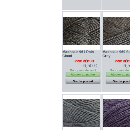
Mashdale 961 Rain
Mashdale 960 S
Cloud
Grey
PRIX RÉDUIT !
PRIX RÉDU
6,50 €
6,
En rupture de stock
En rupture de 
Ajouter au panier
Ajouter au pa
Voir le produit
Voir le prod