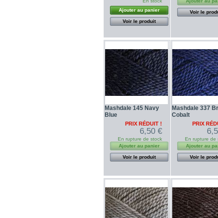
En stock
Ajouter au pa
Ajouter au panier
Voir le prod
Voir le produit
Mashdale 145 Navy
Mashdale 337 Br
Blue
Cobalt
PRIX RÉDUIT !
PRIX RÉDU
6,50 €
6,
En rupture de stock
En rupture de 
Ajouter au panier
Ajouter au pa
Voir le produit
Voir le prod