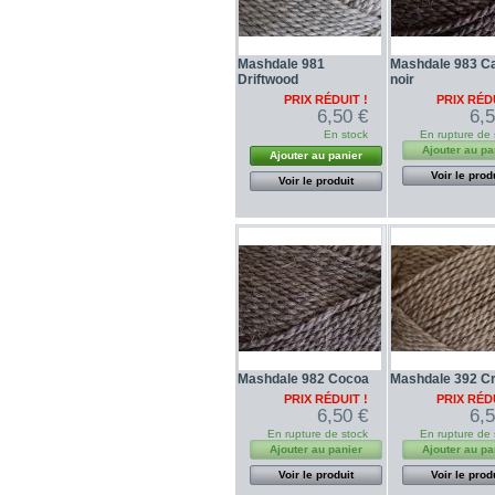
Mashdale 981
Mashdale 983 C
Driftwood
noir
PRIX RÉDUIT !
PRIX RÉDU
6,50 €
6,
En stock
En rupture de 
Ajouter au pa
Ajouter au panier
Voir le prod
Voir le produit
Mashdale 982 Cocoa
Mashdale 392 C
PRIX RÉDUIT !
PRIX RÉDU
6,50 €
6,
En rupture de stock
En rupture de 
Ajouter au panier
Ajouter au pa
Voir le produit
Voir le prod