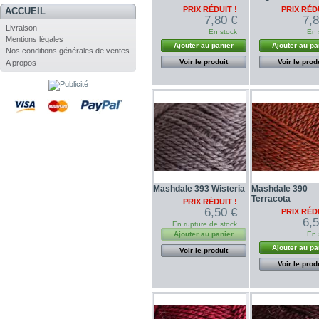
PRIX RÉDUIT !
PRIX RÉDU
ACCUEIL
7,80 €
7,
Livraison
En stock
En 
Mentions légales
Ajouter au panier
Ajouter au pa
Nos conditions générales de ventes
Voir le produit
Voir le prod
A propos
Mashdale 393 Wisteria
Mashdale 390
Terracota
PRIX RÉDUIT !
6,50 €
PRIX RÉDU
6,
En rupture de stock
Ajouter au panier
En 
Ajouter au pa
Voir le produit
Voir le prod