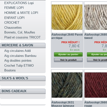
EXPLICATIONS Lopi
FEMME LOPI
HOMME & MIXTE LOPI
ENFANT LOPI
CROCHET
Chaussettes
Bonnets, Col, Moufles
Álafosslopi 2640 Pavot
Álafosslopi 2680
Plaid et coussins TRICOT
arctique
tweed
PRIX RÉDUIT !
PRIX RÉDU
MERCERIE & SAVON
7,80 €
7,
En stock
En 
Aig circulaires Addi
Ajouter au panier
Ajouter au pa
Aig circulaires Bambou
Voir le produit
Voir le prod
Aig doubles pointes
Crochet Tulip ETIMO
Boutons
SILK'S & WOOL'S
BONS CADEAUX
Álafosslopi 2631
Álafosslopi 2660
.
Mousse laineuse
rouge