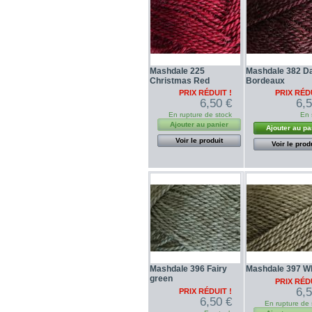
Mashdale 225
Mashdale 382 D
Christmas Red
Bordeaux
PRIX RÉDUIT !
PRIX RÉDU
6,50 €
6,
En rupture de stock
En 
Ajouter au panier
Ajouter au pa
Voir le produit
Voir le prod
Mashdale 396 Fairy
Mashdale 397 W
green
PRIX RÉDU
6,
PRIX RÉDUIT !
6,50 €
En rupture de 