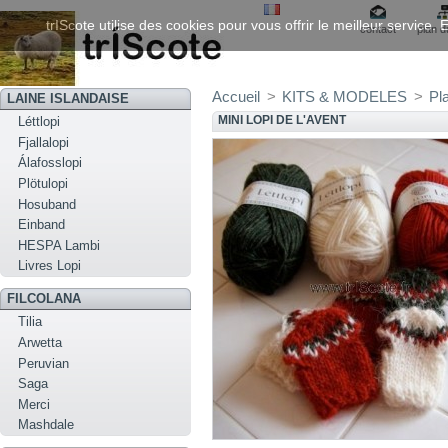
trIScote utilise des cookies pour vous offrir le meilleur service
contact
plan d
Accueil
>
KITS & MODELES
>
Pl
LAINE ISLANDAISE
MINI LOPI DE L'AVENT
Léttlopi
Fjallalopi
Álafosslopi
Plötulopi
Hosuband
Einband
HESPA Lambi
Livres Lopi
FILCOLANA
Tilia
Arwetta
Peruvian
Saga
Merci
Mashdale