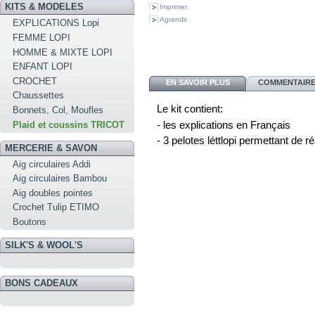
KITS & MODELES
Imprimer
Agrandir
EXPLICATIONS Lopi
FEMME LOPI
HOMME & MIXTE LOPI
ENFANT LOPI
CROCHET
EN SAVOIR PLUS
COMMENTAIRES
Chaussettes
Le kit contient:
Bonnets, Col, Moufles
- les explications en Français
Plaid et coussins TRICOT
- 3 pelotes léttlopi permettant de ré
MERCERIE & SAVON
Aig circulaires Addi
Aig circulaires Bambou
Aig doubles pointes
Crochet Tulip ETIMO
Boutons
SILK'S & WOOL'S
BONS CADEAUX