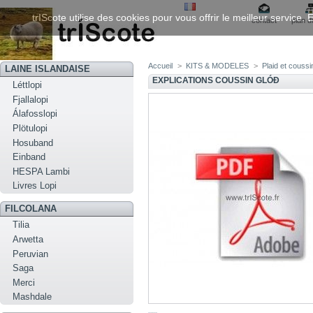
trIScote utilise des cookies pour vous offrir le meilleur service
contact
plan d
Accueil
>
KITS & MODELES
>
Plaid et cous
LAINE ISLANDAISE
EXPLICATIONS COUSSIN GLÓÐ
Léttlopi
Fjallalopi
Álafosslopi
Plötulopi
Hosuband
Einband
HESPA Lambi
Livres Lopi
FILCOLANA
Tilia
Arwetta
Peruvian
Saga
Merci
Mashdale