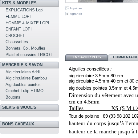
KITS & MODELES
Imprimer
EXPLICATIONS Lopi
Agrandir
FEMME LOPI
HOMME & MIXTE LOPI
ENFANT LOPI
CROCHET
Chaussettes
Bonnets, Col, Moufles
Plaid et coussins TRICOT
EN SAVOIR PLUS
COMMENTAIRES
MERCERIE & SAVON
Aiguilles conseillées
:
Aig circulaires Addi
aig circulaire 3.5mm 80 cm
Aig circulaires Bambou
aig circulaire 4.5mm 40 cm et 80
Aig doubles pointes
aig doubles pointes 3.5mm et 4.
Crochet Tulip ETIMO
Dimension du vêtement avec un
Boutons
cm en 4.5mm
SILK'S & WOOL'S
Tailles XS (S M
L 
Tour de poitrine : 89 (93 98
102 10
hauteur du corps jusqu’à l’em
BONS CADEAUX
hauteur de la manche jusqu’à