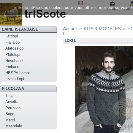
trIScote utilise des cookies pour vous offrir le meilleur service
contact
plan d
Accueil
>
KITS & MODELES
>
HO
LAINE ISLANDAISE
L
Léttlopi
LOKI L
Fjallalopi
Álafosslopi
Plötulopi
Hosuband
Einband
HESPA Lambi
Livres Lopi
FILCOLANA
Tilia
Arwetta
Peruvian
Saga
Merci
Mashdale