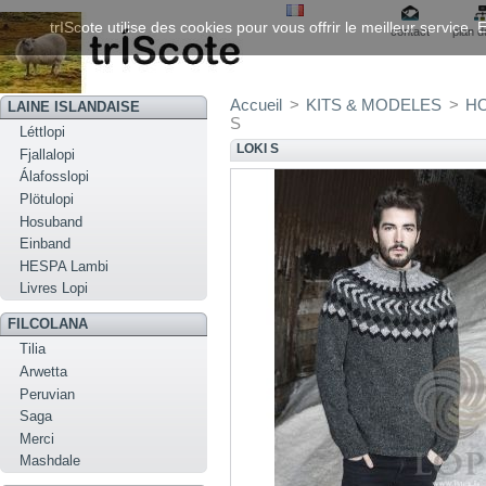
trIScote utilise des cookies pour vous offrir le meilleur service
contact
plan d
Accueil
>
KITS & MODELES
>
HO
LAINE ISLANDAISE
S
Léttlopi
LOKI S
Fjallalopi
Álafosslopi
Plötulopi
Hosuband
Einband
HESPA Lambi
Livres Lopi
FILCOLANA
Tilia
Arwetta
Peruvian
Saga
Merci
Mashdale