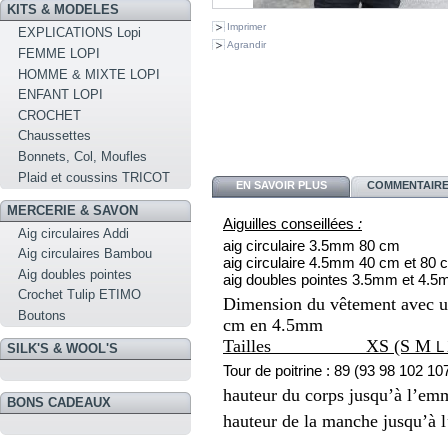
KITS & MODELES
Imprimer
EXPLICATIONS Lopi
Agrandir
FEMME LOPI
HOMME & MIXTE LOPI
ENFANT LOPI
CROCHET
Chaussettes
Bonnets, Col, Moufles
Plaid et coussins TRICOT
EN SAVOIR PLUS
COMMENTAIRES
MERCERIE & SAVON
Aiguilles conseillées
:
Aig circulaires Addi
aig circulaire 3.5mm 80 cm
Aig circulaires Bambou
aig circulaire 4.5mm 40 cm et 80
Aig doubles pointes
aig doubles pointes 3.5mm et 4.
Crochet Tulip ETIMO
Dimension du vêtement avec un
Boutons
cm en 4.5mm
Tailles XS (S M
L
SILK'S & WOOL'S
Tour de poitrine : 89 (93 98
102 10
hauteur du corps jusqu’à l’em
BONS CADEAUX
hauteur de la manche jusqu’à