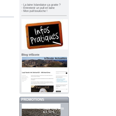
- La laine Islandaise ça gratte ?
- Entretenir un pull en laine
- Mon pull bouloche !
Blog trIScote
PROMOTIONS
Mashdale 960
6,70
Stone Grey
6,50 €
€