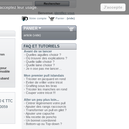
s acceptez leur usage.
J'accepte
Bienvenue,
identifiez-vous
Votre compte
Panier :
(vide)
PANIER
article
(vide)
FAQ ET TUTORIELS
Avant de se lancer
5mm
- Quelles aiguilles choisir ?
- Où trouver des explications ?
- Quelle taille choisir ?
- Quelle laine choisir ?
 pour
- Je n ose pas me lancer…
 modèle
Mon premier pull islandais
osuband
- Tricoter en jacquard en rond
- Eviter de vriller votre tricot
- Grafting sous les bras
- Tricoter les manches en rond
- Couper votre tricot !!!
Aller un peu plus loin...
0 €
TTC
- Cintrer légèrement votre pull
0059
- Ajouter des rangs raccourcis
- Transformer un pull en gilet ?
- Ajouter une capuche
- Ma recette de poncho
- Un bonnet coordonné
- Bottom-up ou Top-down ?