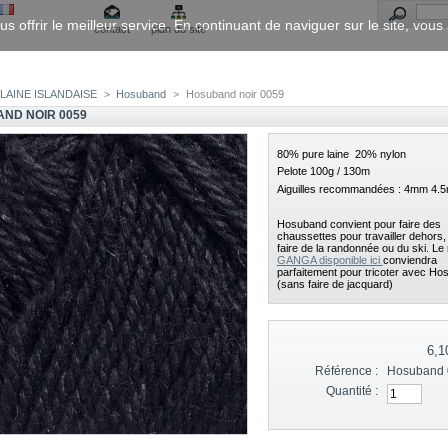
us offrir le meilleur service. En continuant de naviguer sur le site, vou
contact
plan du site
LAINE ISLANDAISE
>
Hosuband
>
Hosuband noir 0059
ND NOIR 0059
80% pure laine 20% nylon
Pelote 100g / 130m
Aiguilles recommandées : 4mm 4.
Hosuband convient pour faire des
chaussettes pour travailler dehors,
faire de la randonnée ou du ski. Le
GANGA disponible ici
conviendra
parfaitement pour tricoter avec H
(sans faire de jacquard)
6,1
Référence :
Hosuband 
Quantité :