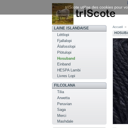
trIScote utilise des cookies pour vo
Accueil
>
LAINE ISLANDAISE
HOSUBA
Léttlopi
Fjallalopi
Álafosslopi
Plötulopi
Hosuband
Einband
HESPA Lambi
Livres Lopi
FILCOLANA
Tilia
Arwetta
Peruvian
Saga
Merci
Mashdale