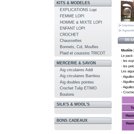
KITS & MODELES
EXPLICATIONS Lopi
FEMME LOPI
HOMME & MIXTE LOPI
Imprimer
ENFANT LOPI
Agrandir
CROCHET
EN S
Chaussettes
Bonnets, Col, Moufles
Modèle 
Plaid et coussins TRICOT
Le pack c
- les exp
MERCERIE & SAVON
- les pel
Aig circulaires Addi
Les aigui
Aig circulaires Bambou
- Aiguil
Aig doubles pointes
- Aiguil
- Aiguil
Crochet Tulip ETIMO
- Croch
Boutons
SILK'S & WOOL'S
To
Haute
BONS CADEAUX
Haut