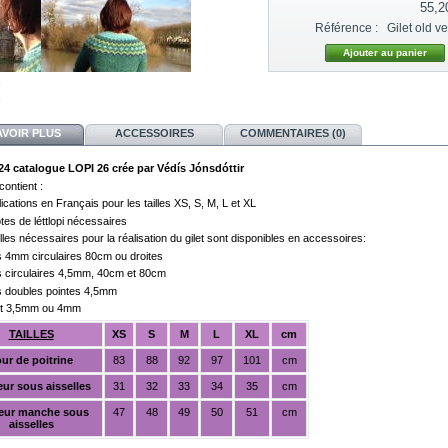
55,2
Référence :
Gilet old ve
AVOIR PLUS
ACCESSOIRES
COMMENTAIRES (0)
24 catalogue LOPI 26 crée par Védís Jónsdóttir
ontient :
lications en Français pour les tailles XS, S, M, L et XL
otes de léttlopi nécessaires
lles nécessaires pour la réalisation du gilet sont disponibles en accessoires:
les 4mm circulaires 80cm ou droites
les circulaires 4,5mm, 40cm et 80cm
les doubles pointes 4,5mm
et 3,5mm ou 4mm
TAILLES
XS
S
M
L
XL
cm
ur de poitrine
83
88
92
97
101
cm
ur sous aisselles
31
32
33
34
35
cm
eur manche sous
47
48
49
50
51
cm
aisselles