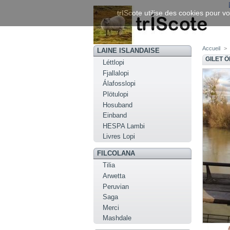
trIScote utilise des cookies pour vo
Accueil
>
LAINE ISLANDAISE
GILET Ö
Léttlopi
Fjallalopi
Álafosslopi
Plötulopi
Hosuband
Einband
HESPA Lambi
Livres Lopi
FILCOLANA
Tilia
Arwetta
Peruvian
Saga
Merci
Mashdale