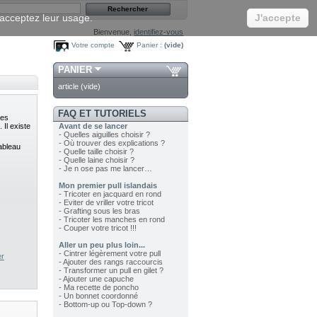
s acceptez leur usage.
J'accepte
Bienvenue,
identifiez-vous
Votre compte
Panier :
(vide)
PANIER
article
(vide)
FAQ ET TUTORIELS
des
Il existe
Avant de se lancer
- Quelles aiguilles choisir ?
- Où trouver des explications ?
tableau
- Quelle taille choisir ?
- Quelle laine choisir ?
- Je n ose pas me lancer…
Mon premier pull islandais
- Tricoter en jacquard en rond
- Eviter de vriller votre tricot
- Grafting sous les bras
- Tricoter les manches en rond
- Couper votre tricot !!!
Aller un peu plus loin...
- Cintrer légèrement votre pull
er
- Ajouter des rangs raccourcis
- Transformer un pull en gilet ?
- Ajouter une capuche
- Ma recette de poncho
- Un bonnet coordonné
- Bottom-up ou Top-down ?