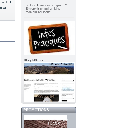
0 €
TTC
- La laine Islandaise ça gratte ?
rt XL
- Entretenir un pull en laine
- Mon pull bouloche !
Blog trIScote
PROMOTIONS
Mashdale 391
6,70
New Dawn
6,50 €
€