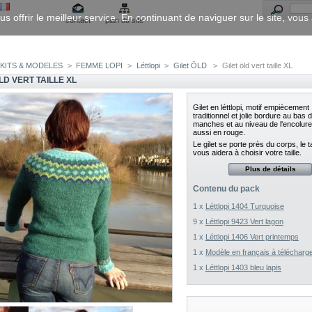
us offrir le meilleur service. En continuant de naviguer sur le site, vou
contact
plan du site
KITS & MODELES
>
FEMME LOPI
>
Léttlopi
>
Gilet ÖLD
>
Gilet öld vert taille XL
LD VERT TAILLE XL
Gilet en léttlopi, motif empiècement
traditionnel et jolie bordure au bas 
manches et au niveau de l'encolure. 
aussi en rouge.
Le gilet se porte près du corps, le 
vous aidera à choisir votre taille.
Plus de détails
Contenu du pack
1 x
Léttlopi 1404 Turquoise
9 x
Léttlopi 9423 Vert lagon
1 x
Léttlopi 1406 Vert printemps
1 x
Modèle en français à télécharg
1 x
Léttlopi 1403 bleu lapis