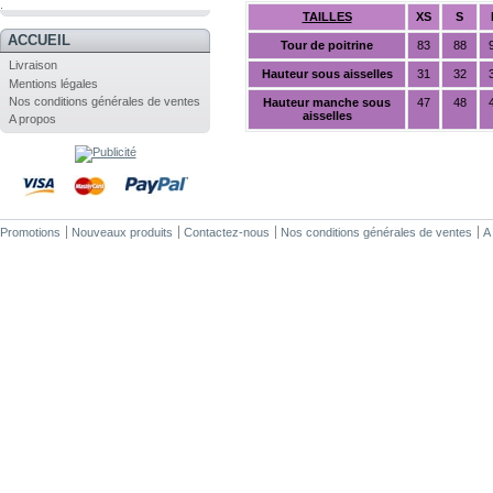
.
TAILLES
XS
S
ACCUEIL
Tour de poitrine
83
88
Livraison
Hauteur sous aisselles
31
32
Mentions légales
Nos conditions générales de ventes
Hauteur manche sous
47
48
aisselles
A propos
Promotions
Nouveaux produits
Contactez-nous
Nos conditions générales de ventes
A