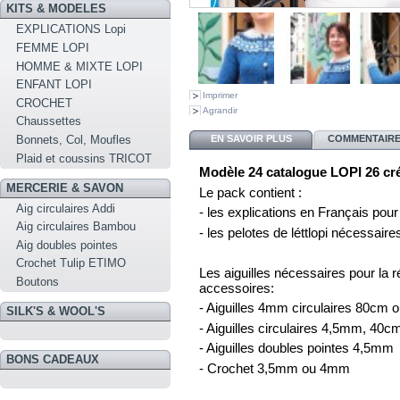
KITS & MODELES
EXPLICATIONS Lopi
FEMME LOPI
HOMME & MIXTE LOPI
ENFANT LOPI
Imprimer
CROCHET
Agrandir
Chaussettes
EN SAVOIR PLUS
COMMENTAIRES
Bonnets, Col, Moufles
Plaid et coussins TRICOT
Modèle 24 catalogue LOPI 26 cré
MERCERIE & SAVON
Le pack contient :
Aig circulaires Addi
- les explications en Français pour 
Aig circulaires Bambou
- les pelotes de léttlopi nécessaire
Aig doubles pointes
Crochet Tulip ETIMO
Les aiguilles nécessaires pour la ré
Boutons
accessoires:
- Aiguilles 4mm circulaires 80cm o
SILK'S & WOOL'S
- Aiguilles circulaires 4,5mm, 40
- Aiguilles doubles pointes 4,5mm
BONS CADEAUX
- Crochet 3,5mm ou 4mm