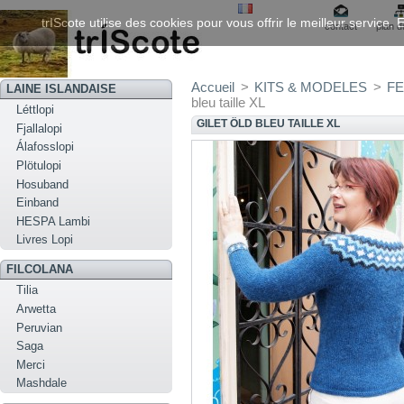
trIScote utilise des cookies pour vous offrir le meilleur service
contact
plan d
Accueil
>
KITS & MODELES
>
FE
LAINE ISLANDAISE
bleu taille XL
Léttlopi
GILET ÖLD BLEU TAILLE XL
Fjallalopi
Álafosslopi
Plötulopi
Hosuband
Einband
HESPA Lambi
Livres Lopi
FILCOLANA
Tilia
Arwetta
Peruvian
Saga
Merci
Mashdale