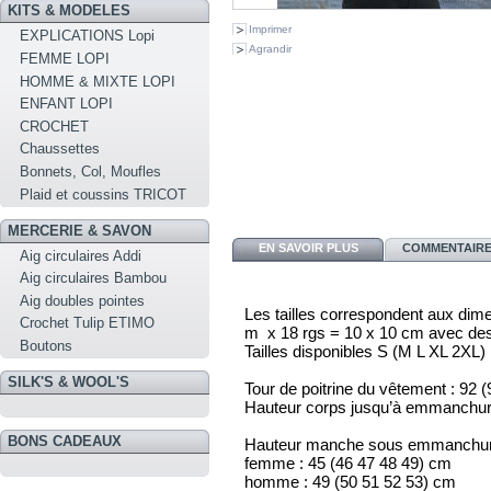
KITS & MODELES
Imprimer
EXPLICATIONS Lopi
Agrandir
FEMME LOPI
HOMME & MIXTE LOPI
ENFANT LOPI
CROCHET
Chaussettes
Bonnets, Col, Moufles
Plaid et coussins TRICOT
MERCERIE & SAVON
EN SAVOIR PLUS
COMMENTAIRES
Aig circulaires Addi
Aig circulaires Bambou
Aig doubles pointes
Les tailles correspondent aux dim
Crochet Tulip ETIMO
m x 18 rgs = 10 x 10 cm avec des
Boutons
Tailles disponibles
S
(M
L
XL
2XL)
SILK'S & WOOL'S
Tour de poitrine du vêtement :
92
(
Hauteur corps jusqu’à emmanchur
BONS CADEAUX
Hauteur manche sous emmanchu
femme :
45
(46
47
48
49)
cm
homme :
49
(50
51
52
53)
cm