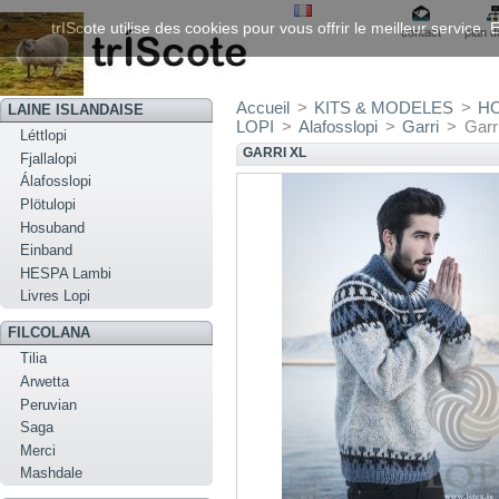
trIScote utilise des cookies pour vous offrir le meilleur service
contact
plan d
Accueil
>
KITS & MODELES
>
H
LAINE ISLANDAISE
LOPI
>
Alafosslopi
>
Garri
>
Garr
Léttlopi
GARRI XL
Fjallalopi
Álafosslopi
Plötulopi
Hosuband
Einband
HESPA Lambi
Livres Lopi
FILCOLANA
Tilia
Arwetta
Peruvian
Saga
Merci
Mashdale