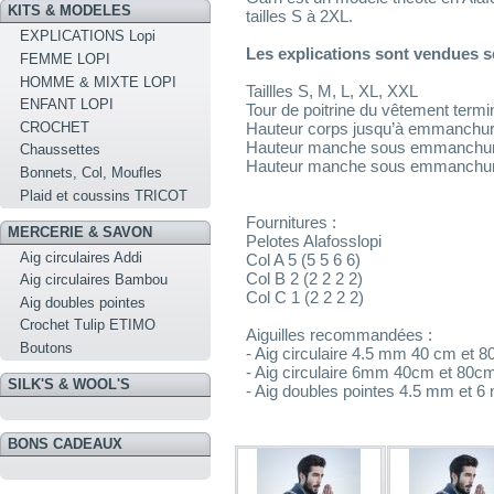
KITS & MODELES
tailles S à 2XL.
EXPLICATIONS Lopi
Les explications sont vendues 
FEMME LOPI
HOMME & MIXTE LOPI
Taillles S, M, L, XL, XXL
ENFANT LOPI
Tour de poitrine du vêtement termi
CROCHET
Hauteur corps jusqu’à emmanchure
Hauteur manche sous emmanchure 
Chaussettes
Hauteur manche sous emmanchure
Bonnets, Col, Moufles
Plaid et coussins TRICOT
Fournitures :
MERCERIE & SAVON
Pelotes Alafosslopi
Aig circulaires Addi
Col A 5 (5 5 6 6)
Col B 2 (2 2 2 2)
Aig circulaires Bambou
Col C 1 (2 2 2 2)
Aig doubles pointes
Crochet Tulip ETIMO
Aiguilles recommandées :
Boutons
- Aig circulaire 4.5 mm 40 cm et 
- Aig circulaire 6mm 40cm et 80c
SILK'S & WOOL'S
- Aig doubles pointes 4.5 mm et 
BONS CADEAUX