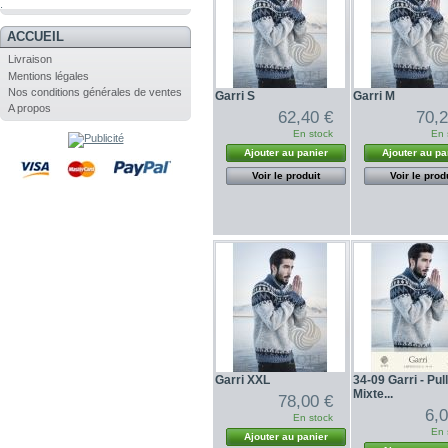
.
ACCUEIL
Livraison
Mentions légales
Nos conditions générales de ventes
Garri S
Garri M
A propos
62,40 €
70,2
En stock
En 
Ajouter au panier
Ajouter au pa
Voir le produit
Voir le prod
Garri XXL
34-09 Garri - Pul
Mixte...
78,00 €
6,
En stock
En 
Ajouter au panier