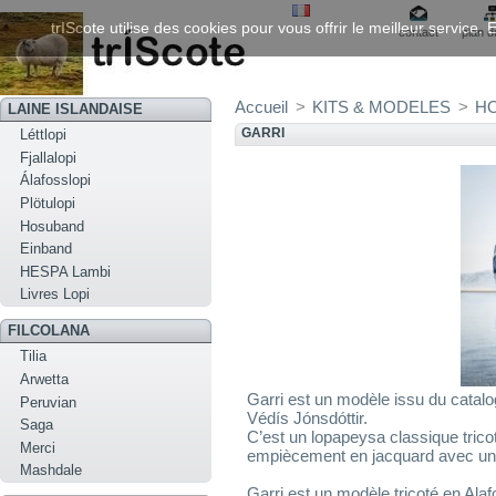
trIScote utilise des cookies pour vous offrir le meilleur service
contact
plan d
Accueil
>
KITS & MODELES
>
HO
LAINE ISLANDAISE
GARRI
Léttlopi
Fjallalopi
Álafosslopi
Plötulopi
Hosuband
Einband
HESPA Lambi
Livres Lopi
FILCOLANA
Tilia
Arwetta
Garri est un modèle issu du catalo
Peruvian
Védís Jónsdóttir.
Saga
C’est un lopapeysa classique tric
Merci
empiècement en jacquard avec une
Mashdale
Garri est un modèle tricoté en Alaf