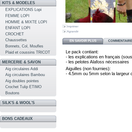
KITS & MODELES
EXPLICATIONS Lopi
FEMME LOPI
HOMME & MIXTE LOPI
Imprimer
ENFANT LOPI
Agrandir
CROCHET
Chaussettes
EN SAVOIR PLUS
COMMENTAIRES
Bonnets, Col, Moufles
Le pack contiant:
Plaid et coussins TRICOT
- les explications en français (sou
- les pelotes Alafoss nécessaires
MERCERIE & SAVON
Aiguilles (non fournies):
Aig circulaires Addi
- 4.5mm ou 5mm selon la largeur 
Aig circulaires Bambou
Aig doubles pointes
Crochet Tulip ETIMO
Boutons
SILK'S & WOOL'S
BONS CADEAUX