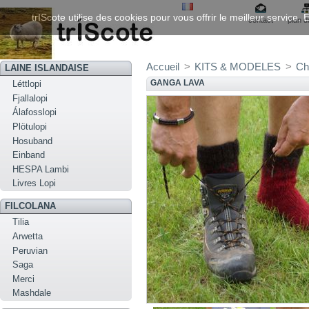
trIScote utilise des cookies pour vous offrir le meilleur service
contact
plan d
Accueil
>
KITS & MODELES
>
Ch
LAINE ISLANDAISE
GANGA LAVA
Léttlopi
Fjallalopi
Álafosslopi
Plötulopi
Hosuband
Einband
HESPA Lambi
Livres Lopi
FILCOLANA
Tilia
Arwetta
Peruvian
Saga
Merci
Mashdale