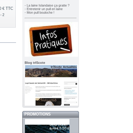
- La laine Islandaise ça gratte ?
0 €
TTC
- Entretenir un pull en laine
- Mon pull bouloche !
- 2
Blog trIScote
PROMOTIONS
Mashdale 395
Deep Ocean
6,50 €
6,70 €