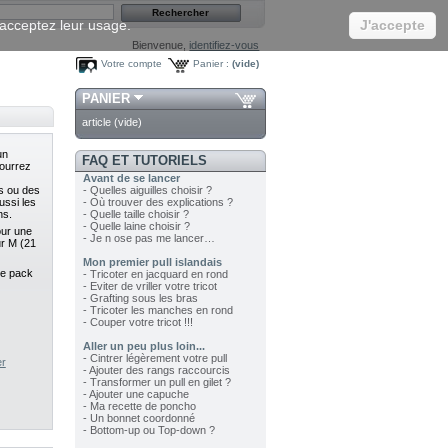
s acceptez leur usage.
J'accepte
Bienvenue,
identifiez-vous
Votre compte
Panier :
(vide)
PANIER
article
(vide)
un
FAQ ET TUTORIELS
ourrez
Avant de se lancer
s ou des
- Quelles aiguilles choisir ?
ussi les
- Où trouver des explications ?
ns.
- Quelle taille choisir ?
- Quelle laine choisir ?
our une
- Je n ose pas me lancer…
ur M (21
Mon premier pull islandais
 le pack
- Tricoter en jacquard en rond
- Eviter de vriller votre tricot
- Grafting sous les bras
- Tricoter les manches en rond
- Couper votre tricot !!!
Aller un peu plus loin...
- Cintrer légèrement votre pull
er
- Ajouter des rangs raccourcis
- Transformer un pull en gilet ?
- Ajouter une capuche
- Ma recette de poncho
- Un bonnet coordonné
- Bottom-up ou Top-down ?