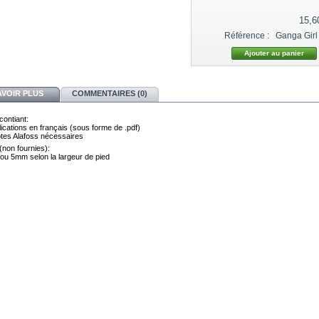
15,6
Référence :
Ganga Girl 
AVOIR PLUS
COMMENTAIRES (0)
contiant:
lications en français (sous forme de .pdf)
lotes Alafoss nécessaires
 (non fournies):
ou 5mm selon la largeur de pied