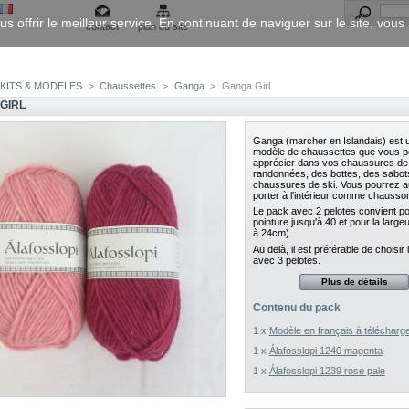
us offrir le meilleur service. En continuant de naviguer sur le site, vou
contact
plan du site
KITS & MODELES
>
Chaussettes
>
Ganga
>
Ganga Girl
GIRL
Ganga (marcher en Islandais) est 
modèle de chaussettes que vous p
apprécier dans vos chaussures de
randonnées, des bottes, des sabot
chaussures de ski. Vous pourrez a
porter à l'intérieur comme chausso
Le pack avec 2 pelotes convient p
pointure jusqu'à 40 et pour la large
à 24cm).
Au delà, il est préférable de choisir
avec 3 pelotes.
Plus de détails
Contenu du pack
1 x
Modèle en français à télécharg
1 x
Álafosslopi 1240 magenta
1 x
Álafosslopi 1239 rose pale