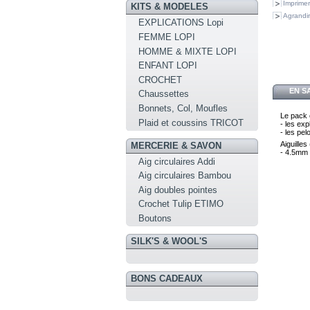
Imprimer
KITS & MODELES
Agrandir
EXPLICATIONS Lopi
FEMME LOPI
HOMME & MIXTE LOPI
ENFANT LOPI
CROCHET
EN S
Chaussettes
Bonnets, Col, Moufles
Le pack 
Plaid et coussins TRICOT
- les exp
- les pe
Aiguilles
MERCERIE & SAVON
- 4.5mm 
Aig circulaires Addi
Aig circulaires Bambou
Aig doubles pointes
Crochet Tulip ETIMO
Boutons
SILK'S & WOOL'S
BONS CADEAUX