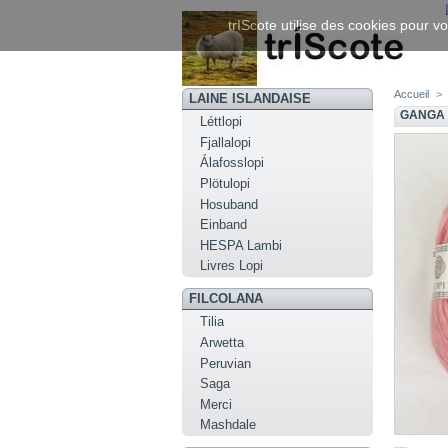
trIScote utilise des cookies pour vo
Accueil
>
LAINE ISLANDAISE
GANGA 
Léttlopi
Fjallalopi
Álafosslopi
Plötulopi
Hosuband
Einband
HESPA Lambi
Livres Lopi
FILCOLANA
Tilia
Arwetta
Peruvian
Saga
Merci
Mashdale