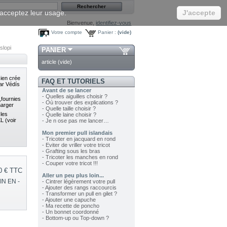
s acceptez leur usage.
J'accepte
Bienvenue,
identifiez-vous
Votre compte
Panier :
(vide)
slopi
PANIER
article
(vide)
cien crée
FAQ ET TUTORIELS
par
Védís
Avant de se lancer
- Quelles aiguilles choisir ?
,fournies
- Où trouver des explications ?
harger
- Quelle taille choisir ?
 les
- Quelle laine choisir ?
L (voir
- Je n ose pas me lancer…
Mon premier pull islandais
- Tricoter en jacquard en rond
- Eviter de vriller votre tricot
- Grafting sous les bras
- Tricoter les manches en rond
- Couper votre tricot !!!
0 €
TTC
Aller un peu plus loin...
IN EN -
- Cintrer légèrement votre pull
- Ajouter des rangs raccourcis
- Transformer un pull en gilet ?
- Ajouter une capuche
- Ma recette de poncho
- Un bonnet coordonné
- Bottom-up ou Top-down ?