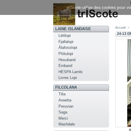
trIScote utilise des cookies pour vo
Accueil
>
LAINE ISLANDAISE
24-13 G
Léttlopi
Fjallalopi
Álafosslopi
Plötulopi
Hosuband
Einband
HESPA Lambi
Livres Lopi
FILCOLANA
Tilia
Arwetta
Peruvian
Saga
Merci
Mashdale