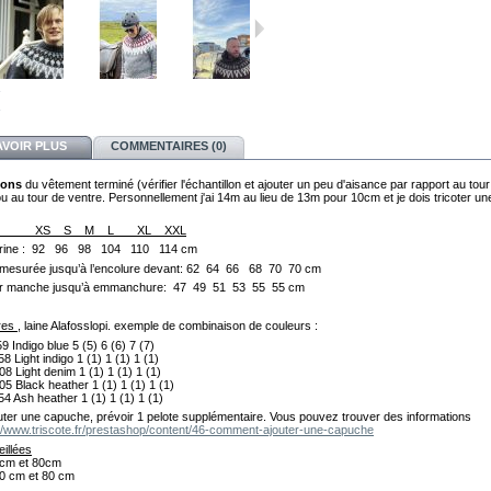
AVOIR PLUS
COMMENTAIRES (0)
ions
du vêtement terminé (vérifier l'échantillon et ajouter un peu d'aisance par rapport au tour
ou au tour de ventre. Personnellement j'ai 14m au lieu de 13m pour 10cm et je dois tricoter une 
LES XS S M L XL XXL
itrine : 92 96 98 104 110 114 cm
mesurée jusqu’à l’encolure devant: 62 64 66 68 70 70 cm
r manche jusqu’à emmanchure: 47 49 51 53 55 55 cm
es ,
laine Alafosslopi. exemple de combinaison de couleurs :
959
Indigo blue
5 (5) 6 (6) 7 (7)
58
Light indigo
1 (1) 1 (1) 1 (1)
008
Light denim 1 (1) 1 (1) 1 (1)
05 Black heather
1 (1) 1 (1) 1 (1)
54
Ash heather 1 (1) 1 (1) 1 (1)
uter une capuche, prévoir 1 pelote supplémentaire. Vous pouvez trouver des informations
://www.triscote.fr/prestashop/content/46-comment-ajouter-une-capuche
eillées
cm et 80cm
0 cm et 80 cm