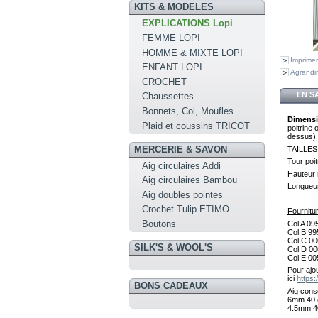
KITS & MODELES
EXPLICATIONS Lopi
FEMME LOPI
HOMME & MIXTE LOPI
Imprimer
ENFANT LOPI
Agrandir
CROCHET
EN S
Chaussettes
Bonnets, Col, Moufles
Dimens
Plaid et coussins TRICOT
poitrine 
dessus)
MERCERIE & SAVON
TAIL
Tour po
Aig circulaires Addi
Hauteur 
Aig circulaires Bambou
Longueu
Aig doubles pointes
Crochet Tulip ETIMO
Fournitur
Boutons
Col A 0
Col B
99
Col C
0
SILK'S & WOOL'S
Col D 00
Col E
00
Pour ajo
ici
https
BONS CADEAUX
Aig cons
6mm 40 
4.5mm 4