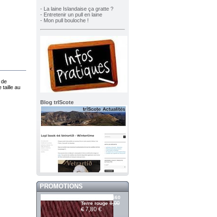
- La laine Islandaise ça gratte ?
- Entretenir un pull en laine
- Mon pull bouloche !
 de
taille au
Blog trIScote
PROMOTIONS
Álafosslopi 2660
8,00
Terre rouge
7,80 €
€