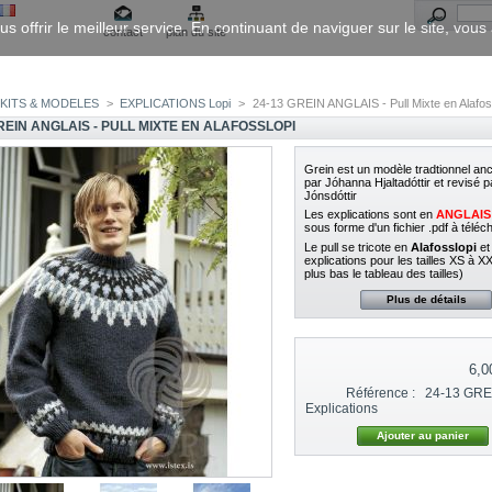
us offrir le meilleur service. En continuant de naviguer sur le site, vou
contact
plan du site
KITS & MODELES
>
EXPLICATIONS Lopi
>
24-13 GREIN ANGLAIS - Pull Mixte en Alafos
REIN ANGLAIS - PULL MIXTE EN ALAFOSSLOPI
Grein est un modèle tradtionnel an
par
Jóhanna Hjaltadóttir et revisé 
Jónsdóttir
Les explications sont en
ANGLAIS
sous forme d'un fichier .pdf à téléc
Le pull se tricote en
Alafosslopi
et
explications pour les tailles XS à XX
plus bas le tableau des tailles)
Plus de détails
6,0
Référence :
24-13 GRE
Explications