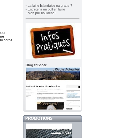
- La laine Islandaise ça gratte ?
- Entretenir un pull en laine
- Mon pull bouloche !
pour
ure
du corps.
Blog trIScote
PROMOTIONS
Mashdale 394
Morning Blue
6,50 €
6,70 €