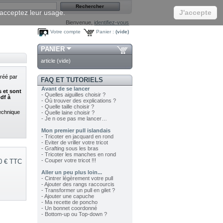
s acceptez leur usage.
J'accepte
Bienvenue,
identifiez-vous
Votre compte
Panier :
(vide)
PANIER
article
(vide)
créé par
FAQ ET TUTORIELS
Avant de se lancer
s et sont
- Quelles aiguilles choisir ?
pdf à
- Où trouver des explications ?
- Quelle taille choisir ?
technique
- Quelle laine choisir ?
- Je n ose pas me lancer…
Mon premier pull islandais
- Tricoter en jacquard en rond
- Eviter de vriller votre tricot
- Grafting sous les bras
- Tricoter les manches en rond
- Couper votre tricot !!!
0 €
TTC
Aller un peu plus loin...
- Cintrer légèrement votre pull
- Ajouter des rangs raccourcis
- Transformer un pull en gilet ?
- Ajouter une capuche
- Ma recette de poncho
- Un bonnet coordonné
- Bottom-up ou Top-down ?