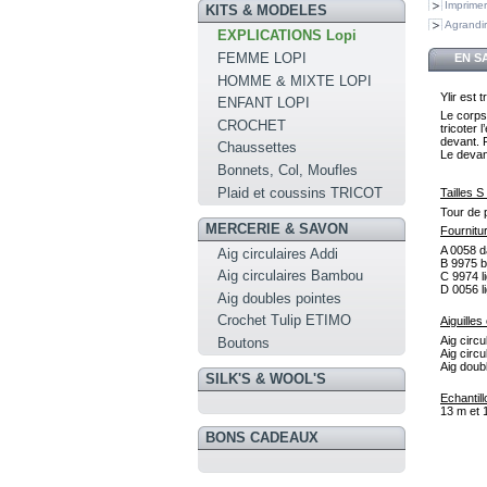
Imprimer
KITS & MODELES
Agrandir
EXPLICATIONS Lopi
FEMME LOPI
EN S
HOMME & MIXTE LOPI
Ylir est 
ENFANT LOPI
Le corps
CROCHET
tricoter
devant. 
Chaussettes
Le devant
Bonnets, Col, Moufles
Plaid et coussins TRICOT
Tailles
Tour de 
MERCERIE & SAVON
Fournitu
A 0058 da
Aig circulaires Addi
B 9975 bl
Aig circulaires Bambou
C 9974 li
D 0056 li
Aig doubles pointes
Crochet Tulip ETIMO
Aiguilles
Aig circ
Boutons
Aig circ
Aig doub
SILK'S & WOOL'S
Echantill
13 m et 
BONS CADEAUX