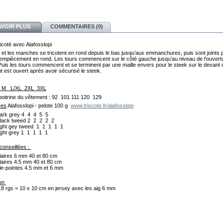
AVOIR PLUS
COMMENTAIRES (0)
tricoté avec Alafosslopi
 et les manches se tricotent en rond depuis le bas jusqu’aux emmanchures, puis sont joints 
 l’empiècement en rond. Les tours commencent sur le côté gauche jusqu’au niveau de l’ouvert
Puis les tours commencent et se terminent par une maille envers pour le steek sur le devant 
 est ouvert après avoir sécurisé le steek.
 S M L/XL 2XL 3XL
poitrine du vêtement : 92 101 111 120 129
res
Alafosslopi - pelote 100 g
www.triscote.fr/alafosslopi
rk grey 4  4  4  5  5
ack tweed 2  2  2  2  2
ght gey tweed  1  1  1  1  1
ght grey 1  1  1  1  1
 conseillées : 
ulaires 6 mm 40 et 80 cm 
ulaires 4.5 mm 40 et 80 cm 
le-pointes 4.5 mm et 6 mm
on 
18 rgs = 10 x 10 cm en jersey avec les aig 6 mm 