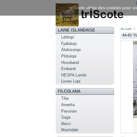
trIScote utilise des cookies pour vo
Accueil
>
LAINE ISLANDAISE
44-01 
Léttlopi
Fjallalopi
Álafosslopi
Plötulopi
Hosuband
Einband
HESPA Lambi
Livres Lopi
FILCOLANA
Tilia
Arwetta
Peruvian
Saga
Merci
Mashdale