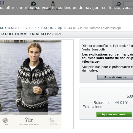
us offrir le meilleur service. En continuant de naviguer sur le site, vou
contact
plan du site
KITS & MODELES
>
EXPLICATIONS Lopi
>
44-01 Ylir Pull Homme en Alafosslopi
YLIR PULL HOMME EN ALAFOSSLOPI
Ylir
est un modèle du lopi book 44 
Védís Jónsdóttir.
Les explications sont en françai
fournies sous forme de fichier .
télécharger
Voir plus bas pour la présentation 
du modèle.
Plus de détails
6,0
Référence :
44-01 Ylir -
Explications