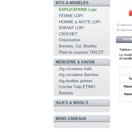
KITS & MODELES
EXPLICATIONS Lopi
FEMME LOPI
HOMME & MIXTE LOPI
Imprimer
ENFANT LOPI
Agrandir
CROCHET
EN S
Chaussettes
Bonnets, Col, Moufles
Tableau d
Plaid et coussins TRICOT
Le modèle
échantillo
MERCERIE & SAVON
Aig circulaires Addi
Aig circulaires Bambou
To
Aig doubles pointes
Crochet Tulip ETIMO
Haute
Boutons
Haut
SILK'S & WOOL'S
BONS CADEAUX