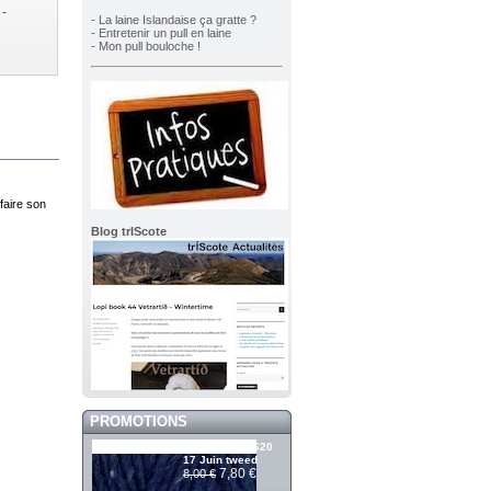
-
- La laine Islandaise ça gratte ?
- Entretenir un pull en laine
- Mon pull bouloche !
faire son
Blog trIScote
PROMOTIONS
Álafosslopi 2620
17 Juin tweed
7,80 €
8,00 €