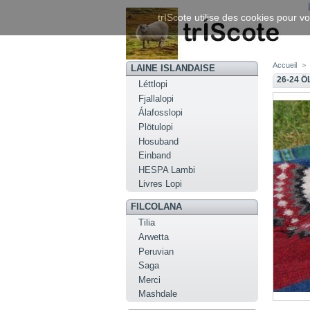
trIScote utilise des cookies pour vo
Accueil
>
LAINE ISLANDAISE
26-24 Ö
Léttlopi
Fjallalopi
Álafosslopi
Plötulopi
Hosuband
Einband
HESPA Lambi
Livres Lopi
FILCOLANA
Tilia
Arwetta
Peruvian
Saga
Merci
Mashdale