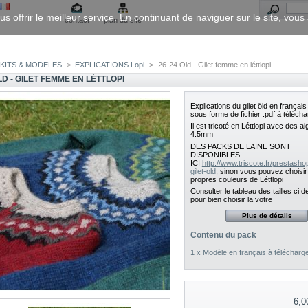
us offrir le meilleur service. En continuant de naviguer sur le site, vou
contact
plan du site
KITS & MODELES
>
EXPLICATIONS Lopi
>
26-24 Öld - Gilet femme en léttlopi
LD - GILET FEMME EN LÉTTLOPI
Explications du gilet öld en français
sous forme de fichier .pdf à télécha
Il est tricoté en Léttlopi avec des aig
4.5mm
DES PACKS DE LAINE SONT
DISPONIBLES
ICI
http://www.triscote.fr/prestasho
gilet-old
, sinon vous pouvez choisir
propres couleurs de Léttlopi
Consulter le tableau des tailles ci 
pour bien choisir la votre
Plus de détails
Contenu du pack
1 x
Modèle en français à télécharg
6,0