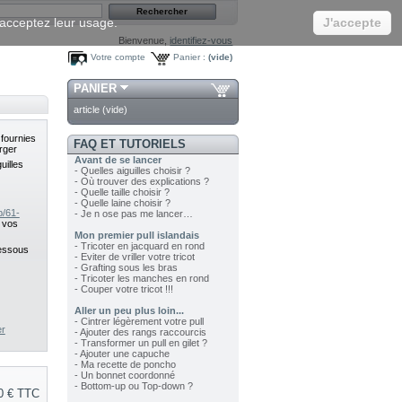
s acceptez leur usage.
J'accepte
Bienvenue,
identifiez-vous
Votre compte
Panier :
(vide)
PANIER
article
(vide)
 fournies
FAQ ET TUTORIELS
rger
Avant de se lancer
uilles
- Quelles aiguilles choisir ?
- Où trouver des explications ?
- Quelle taille choisir ?
- Quelle laine choisir ?
p/61-
- Je n ose pas me lancer…
 vos
Mon premier pull islandais
- Tricoter en jacquard en rond
dessous
- Eviter de vriller votre tricot
- Grafting sous les bras
- Tricoter les manches en rond
- Couper votre tricot !!!
Aller un peu plus loin...
- Cintrer légèrement votre pull
er
- Ajouter des rangs raccourcis
- Transformer un pull en gilet ?
- Ajouter une capuche
- Ma recette de poncho
- Un bonnet coordonné
- Bottom-up ou Top-down ?
0 €
TTC