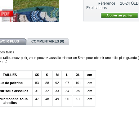
Référence :
26-24 ÖLD 
Explications
AVOIR PLUS
COMMENTAIRES (0)
es tailles.
 taille assez petit, vous pouvez aussi le tricoter en 5mm pour obtenir une taille plus grande (
n....)
TAILLES
XS
S
M
L
XL
cm
ur de poitrine
83
88
92
97
101
cm
ur sous aisselles
31
32
33
34
35
cm
eur manche sous
47
48
49
50
51
cm
aisselles