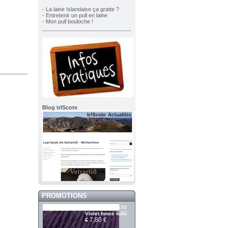
- La laine Islandaise ça gratte ?
- Entretenir un pull en laine
- Mon pull bouloche !
Blog trIScote
PROMOTIONS
Álafosslopi 2670
8,00
Violet foncé
7,80 €
€