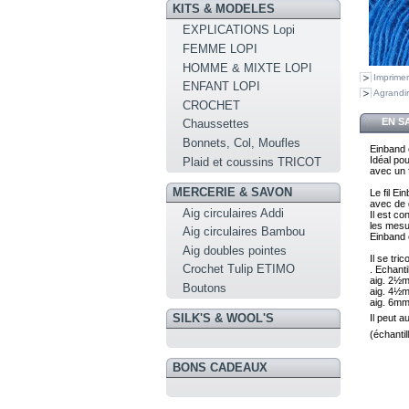
KITS & MODELES
EXPLICATIONS Lopi
FEMME LOPI
HOMME & MIXTE LOPI
Imprimer
ENFANT LOPI
Agrandir
CROCHET
EN S
Chaussettes
Bonnets, Col, Moufles
Einband e
I
déal pou
Plaid et coussins TRICOT
avec 
un 
MERCERIE & SAVON
Le fil Ei
Aig circulaires Addi
Il est con
les mesu
Aig circulaires Bambou
Einband e
Aig doubles pointes
Il se tr
Crochet Tulip ETIMO
. Echanti
aig. 2½
Boutons
aig. 4½
aig. 6m
SILK'S & WOOL'S
Il peut a
(échanti
BONS CADEAUX