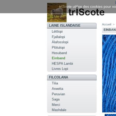
trIScote utilise des cookies pour vo
Accueil
>
LAINE ISLANDAISE
EINBAN
Léttlopi
Fjallalopi
Álafosslopi
Plötulopi
Hosuband
Einband
HESPA Lambi
Livres Lopi
FILCOLANA
Tilia
Arwetta
Peruvian
Saga
Merci
Mashdale