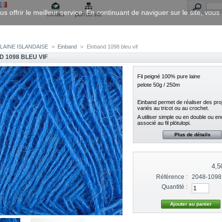
us offrir le meilleur service. En continuant de naviguer sur le site, vou
contact
plan du site
LAINE ISLANDAISE
>
Einband
>
Einband 1098 bleu vif
D 1098 BLEU VIF
Fil peigné 100% pure laine
pelote 50g / 250m
Einband permet de réaliser des proj
variés au tricot ou au crochet.
A utiliser simple ou en double ou e
associé au fil plötulopi.
Plus de détails
4,5
Référence :
2048-1098
Quantité :