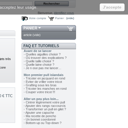
s acceptez leur usage.
J'accepte
Bienvenue,
identifiez-vous
Votre compte
Panier :
(vide)
PANIER
article
(vide)
FAQ ET TUTORIELS
Avant de se lancer
- Quelles aiguilles choisir ?
- Où trouver des explications ?
ets très
- Quelle taille choisir ?
- Quelle laine choisir ?
ncore
- Je n ose pas me lancer…
Mon premier pull islandais
- Tricoter en jacquard en rond
- Eviter de vriller votre tricot
- Grafting sous les bras
- Tricoter les manches en rond
- Couper votre tricot !!!
0 €
TTC
Aller un peu plus loin...
- Cintrer légèrement votre pull
- Ajouter des rangs raccourcis
- Transformer un pull en gilet ?
- Ajouter une capuche
- Ma recette de poncho
- Un bonnet coordonné
- Bottom-up ou Top-down ?