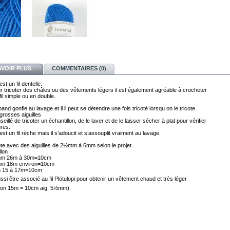
AVOIR PLUS
COMMENTAIRES (0)
st un fil dentelle. 
r tricoter des châles ou des vêtements légers il est également agréable à crocheter 
fil simple ou en double. 
nband gonfle au lavage et il il peut se détendre une fois tricoté lorsqu on le tricote 
seillé de tricoter 
un échantillon, de le laver et de le laisser sécher à plat pour vérifier 
res.
st un fil rèche mais il s’adoucit et s’assouplit vraiment au lavage.
icote avec des aiguilles de 2½mm à 6mm selon le projet.
llon
mm 26m à 30m=10cm
mm 18m environ=10cm
m 15 à 17m=10cm
ussi être associé au fil Plötulopi pour
obtenir un vêtement chaud et très léger
llon 15m = 10cm aig. 5½mm).