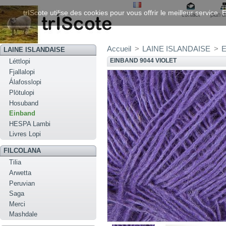
trIScote utilise des cookies pour vous offrir le meilleur service
contact
plan d
Accueil
>
LAINE ISLANDAISE
>
E
LAINE ISLANDAISE
EINBAND 9044 VIOLET
Léttlopi
Fjallalopi
Álafosslopi
Plötulopi
Hosuband
Einband
HESPA Lambi
Livres Lopi
FILCOLANA
Tilia
Arwetta
Peruvian
Saga
Merci
Mashdale