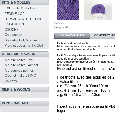
KITS & MODELES
EXPLICATIONS Lopi
FEMME LOPI
HOMME & MIXTE LOPI
Imprimer
ENFANT LOPI
Agrandir
CROCHET
Chaussettes
EN SAVOIR PLUS
COMMENTAIRES
Bonnets, Col, Moufles
Einband est un fil dentelle. 
Plaid et coussins TRICOT
I
déal pour tricoter des châles ou des vêtement
avec 
un fil simple ou en double. 
MERCERIE & SAVON
Le fil Einband gonfle au lavage et il il peut se d
Aig circulaires Addi
Il est conseillé de tricoter 
un échantillon, de le 
les mesures.
Aig circulaires Bambou
Einband est un fil rèche mais il s’a
Aig doubles pointes
Crochet Tulip ETIMO
Il se tricote avec des aiguilles d
Boutons
. Echantillon
aig. 2½mm 26m à 30m=10cm
SILK'S & WOOL'S
aig. 4½mm 18m environ=10cm
aig. 6mm 15 à 17m=10cm
BONS CADEAUX
Il peut aussi être associé au fil Pl
léger