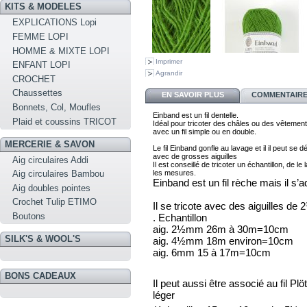
KITS & MODELES
EXPLICATIONS Lopi
FEMME LOPI
HOMME & MIXTE LOPI
Imprimer
ENFANT LOPI
Agrandir
CROCHET
Chaussettes
EN SAVOIR PLUS
COMMENTAIRES
Bonnets, Col, Moufles
Einband est un fil dentelle. 
Plaid et coussins TRICOT
I
déal pour tricoter des châles ou des vêtement
avec 
un fil simple ou en double. 
MERCERIE & SAVON
Le fil Einband gonfle au lavage et il il peut se d
Aig circulaires Addi
Il est conseillé de tricoter 
un échantillon, de le 
les mesures.
Aig circulaires Bambou
Einband est un fil rèche mais il s’a
Aig doubles pointes
Crochet Tulip ETIMO
Il se tricote avec des aiguilles d
Boutons
. Echantillon
aig. 2½mm 26m à 30m=10cm
SILK'S & WOOL'S
aig. 4½mm 18m environ=10cm
aig. 6mm 15 à 17m=10cm
BONS CADEAUX
Il peut aussi être associé au fil Pl
léger