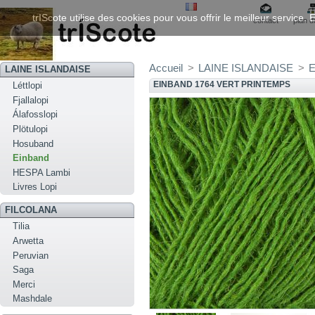
trIScote utilise des cookies pour vous offrir le meilleur service
contact
plan d
Accueil
>
LAINE ISLANDAISE
>
E
LAINE ISLANDAISE
EINBAND 1764 VERT PRINTEMPS
Léttlopi
Fjallalopi
Álafosslopi
Plötulopi
Hosuband
Einband
HESPA Lambi
Livres Lopi
FILCOLANA
Tilia
Arwetta
Peruvian
Saga
Merci
Mashdale