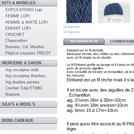
KITS & MODELES
EXPLICATIONS Lopi
FEMME LOPI
HOMME & MIXTE LOPI
Imprimer
ENFANT LOPI
Agrandir
CROCHET
Chaussettes
EN SAVOIR PLUS
COMMENTAIRES
Bonnets, Col, Moufles
Einband est un fil dentelle. 
Plaid et coussins TRICOT
I
déal pour tricoter des châles ou des vêtement
avec 
un fil simple ou en double. 
MERCERIE & SAVON
Le fil Einband gonfle au lavage et il il peut se d
Aig circulaires Addi
Il est conseillé de tricoter 
un échantillon, de le 
les mesures.
Aig circulaires Bambou
Einband est un fil rèche mais il s’a
Aig doubles pointes
Crochet Tulip ETIMO
Il se tricote avec des aiguilles d
Boutons
. Echantillon
aig. 2½mm 26m à 30m=10cm
SILK'S & WOOL'S
aig. 4½mm 18m environ=10cm
aig. 6mm 15 à 17m=10cm
BONS CADEAUX
Il peut aussi être associé au fil Pl
léger