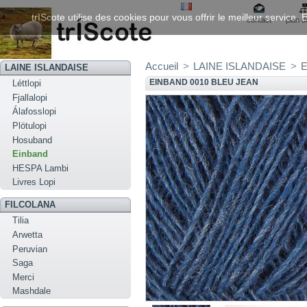
trIScote utilise des cookies pour vous offrir le meilleur service
contact
plan d
Accueil
>
LAINE ISLANDAISE
>
E
LAINE ISLANDAISE
EINBAND 0010 BLEU JEAN
Léttlopi
Fjallalopi
Álafosslopi
Plötulopi
Hosuband
Einband
HESPA Lambi
Livres Lopi
FILCOLANA
Tilia
Arwetta
Peruvian
Saga
Merci
Mashdale