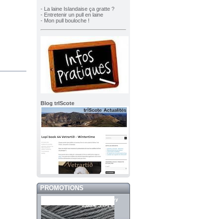
- La laine Islandaise ça gratte ?
- Entretenir un pull en laine
- Mon pull bouloche !
Blog trIScote
PROMOTIONS
Merci 958 Grey
5,64 €
7,05 €