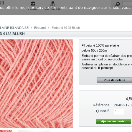
us offrir le meilleur service. En continuant de naviguer sur le site, vou
contact
plan du site
LAINE ISLANDAISE
>
Einband
>
Einband 9128 Blush
D 9128 BLUSH
Fil peigné 100% pure laine
pelote 50g / 250m
Einband permet de réaliser des proj
variés au tricot ou au crochet.
A utiliser simple ou en double ou e
associé au fil plötulopi.
Plus de détails
4,5
Référence :
2048-9128
Quantité :