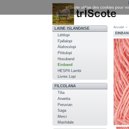
trIScote utilise des cookies pour vo
Accueil
>
LAINE ISLANDAISE
EINBAN
Léttlopi
Fjallalopi
Álafosslopi
Plötulopi
Hosuband
Einband
HESPA Lambi
Livres Lopi
FILCOLANA
Tilia
Arwetta
Peruvian
Saga
Merci
Mashdale