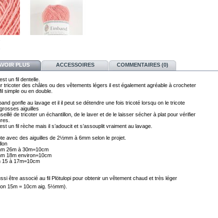
AVOIR PLUS
ACCESSOIRES
COMMENTAIRES (0)
st un fil dentelle. 
r tricoter des châles ou des vêtements légers il est également agréable à crocheter 
fil simple ou en double. 
nband gonfle au lavage et il il peut se détendre une fois tricoté lorsqu on le tricote 
seillé de tricoter 
un échantillon, de le laver et de le laisser sécher à plat pour vérifier 
res.
st un fil rèche mais il s’adoucit et s’assouplit vraiment au lavage.
icote avec des aiguilles de 2½mm à 6mm selon le projet.
llon
mm 26m à 30m=10cm
mm 18m environ=10cm
m 15 à 17m=10cm
ussi être associé au fil Plötulopi pour
obtenir un vêtement chaud et très léger
llon 15m = 10cm aig. 5½mm).