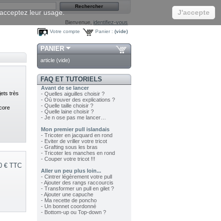
s acceptez leur usage.
J'accepte
Bienvenue,
identifiez-vous
Votre compte
Panier :
(vide)
PANIER
article
(vide)
FAQ ET TUTORIELS
Avant de se lancer
ets très
- Quelles aiguilles choisir ?
- Où trouver des explications ?
- Quelle taille choisir ?
ncore
- Quelle laine choisir ?
- Je n ose pas me lancer…
Mon premier pull islandais
- Tricoter en jacquard en rond
- Eviter de vriller votre tricot
- Grafting sous les bras
- Tricoter les manches en rond
- Couper votre tricot !!!
0 €
TTC
Aller un peu plus loin...
- Cintrer légèrement votre pull
- Ajouter des rangs raccourcis
- Transformer un pull en gilet ?
- Ajouter une capuche
- Ma recette de poncho
- Un bonnet coordonné
- Bottom-up ou Top-down ?