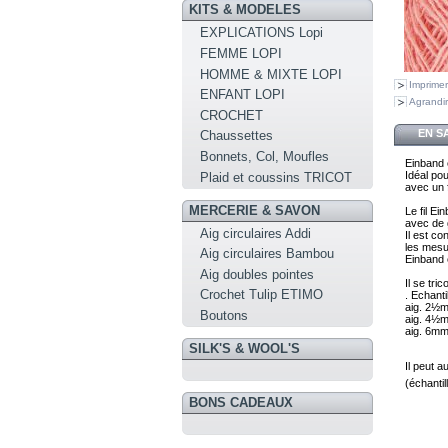
KITS & MODELES
EXPLICATIONS Lopi
FEMME LOPI
HOMME & MIXTE LOPI
Imprimer
ENFANT LOPI
Agrandir
CROCHET
EN S
Chaussettes
Bonnets, Col, Moufles
Einband e
I
déal pou
Plaid et coussins TRICOT
avec 
un 
MERCERIE & SAVON
Le fil Ei
Aig circulaires Addi
Il est con
les mesu
Aig circulaires Bambou
Einband e
Aig doubles pointes
Il se tr
Crochet Tulip ETIMO
. Echanti
aig. 2½
Boutons
aig. 4½
aig. 6m
SILK'S & WOOL'S
Il peut a
(échanti
BONS CADEAUX