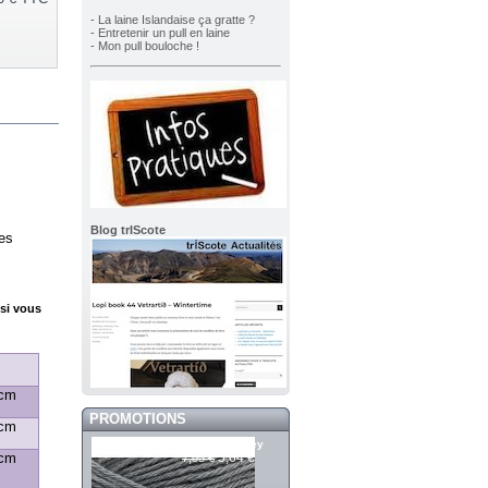
- La laine Islandaise ça gratte ?
- Entretenir un pull en laine
- Mon pull bouloche !
Blog trIScote
les
 si vous
cm
PROMOTIONS
cm
Merci 958 Grey
cm
5,64 €
7,05 €