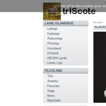
trIScote utilise des cookies pour vo
Accueil
>
LAINE ISLANDAISE
BLOUSO
Léttlopi
Fjallalopi
Álafosslopi
Plötulopi
Hosuband
Einband
HESPA Lambi
Livres Lopi
FILCOLANA
Tilia
Arwetta
Peruvian
Saga
Merci
Mashdale