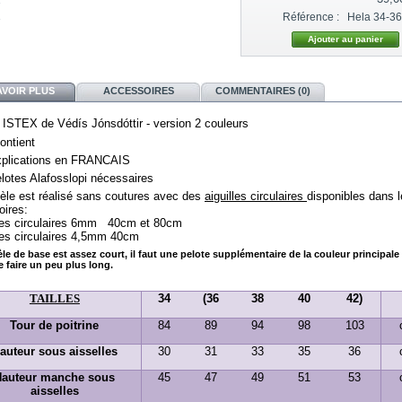
Référence :
Hela 34-36
AVOIR PLUS
ACCESSOIRES
COMMENTAIRES (0)
 ISTEX de
Védís Jónsdóttir - version 2 couleurs
contient
xplications en FRANCAIS
elotes Alafosslopi nécessaires
èle est réalisé sans coutures avec des
aiguilles circulaires
disponibles dans 
oires:
lles circulaires 6mm   40cm et 80cm
lles circulaires 4,5mm 40cm 
e de base est assez court, il faut une pelote supplémentaire de la couleur principale
e faire un peu plus long.
TAILLES
34
(36
38
40
42)
Tour de poitrine
84
89
94
98
103
auteur sous aisselles
30
31
33
35
36
Hauteur manche sous
45
47
49
51
53
aisselles