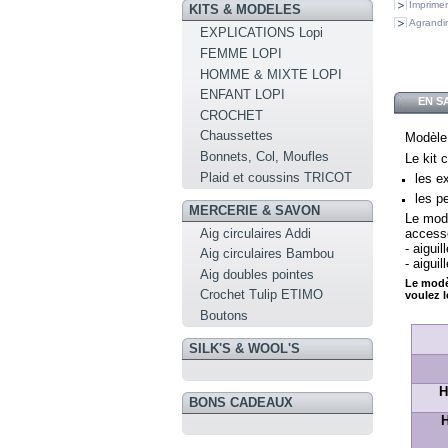
Imprimer
KITS & MODELES
Agrandir
EXPLICATIONS Lopi
FEMME LOPI
HOMME & MIXTE LOPI
ENFANT LOPI
EN S
CROCHET
Chaussettes
Modèle
Bonnets, Col, Moufles
Le kit 
Plaid et coussins TRICOT
les e
les p
MERCERIE & SAVON
Le mod
Aig circulaires Addi
access
- aigui
Aig circulaires Bambou
- aigui
Aig doubles pointes
Le modèl
Crochet Tulip ETIMO
voulez l
Boutons
SILK'S & WOOL'S
H
BONS CADEAUX