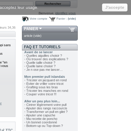
s acceptez leur usage.
J'accepte
Bienvenue,
identifiez-vous
Votre compte
Panier :
(vide)
leurs 34,36
PANIER
article
(vide)
opi sans
FAQ ET TUTORIELS
Avant de se lancer
us
- Quelles aiguilles choisir ?
- Où trouver des explications ?
ue "en
- Quelle taille choisir ?
ui vous
- Quelle laine choisir ?
- Je n ose pas me lancer…
Mon premier pull islandais
- Tricoter en jacquard en rond
- Eviter de vriller votre tricot
- Grafting sous les bras
- Tricoter les manches en rond
- Couper votre tricot !!!
Aller un peu plus loin...
er
- Cintrer légèrement votre pull
- Ajouter des rangs raccourcis
- Transformer un pull en gilet ?
- Ajouter une capuche
- Ma recette de poncho
- Un bonnet coordonné
- Bottom-up ou Top-down ?
0 €
TTC