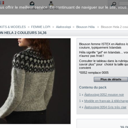
us offrir le meilleur service. En continuant de naviguer sur le site, vou
contact
plan du site
KITS & MODELES
>
FEMME LOPI
>
Alafosslopi
>
Blouson Héla
>
Blouson Hela 2 cou
N HELA 2 COULEURS 34,36
Blouson femme ISTEX en Alafoss l
couture, typiquement Islandais
Héla signifie "gel" en Islandais... vo
n'aurez pas froid !
Consulter le tableau dans la rubriq
savoir plus" pour choisir la taille q
convient
*0052 remplace 0005
Plus de détails
Contenu du pack
1 x
Álafosslopi 0052 mouton noir
1 x
Modèle en français à télécharg
4 x
Álafosslopi 0054 Gris très clair
39,0