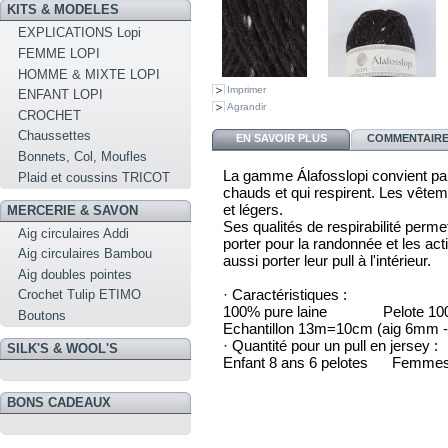
KITS & MODELES
EXPLICATIONS Lopi
FEMME LOPI
HOMME & MIXTE LOPI
Imprimer
ENFANT LOPI
Agrandir
CROCHET
Chaussettes
EN SAVOIR PLUS
COMMENTAIRES
Bonnets, Col, Moufles
La gamme Álafosslopi convient par
Plaid et coussins TRICOT
chauds et qui respirent. Les vêtem
et légers.
MERCERIE & SAVON
Ses qualités de respirabilité perme
Aig circulaires Addi
porter pour la randonnée et les acti
Aig circulaires Bambou
aussi porter leur pull à l'intérieur.
Aig doubles pointes
· Caractéristiques :
Crochet Tulip ETIMO
100% pure laine Pelote 100
Boutons
Echantillon 13m=10cm (aig 6mm 
· Quantité pour un pull en jersey :
SILK'S & WOOL'S
Enfant 8 ans 6 pelotes Femmes
BONS CADEAUX