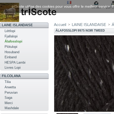
trIScote utilise des cookies pour vous offrir le meilleur service
contact
plan d
Accueil
>
LAINE ISLANDAISE
>
Á
LAINE ISLANDAISE
ÁLAFOSSLOPI 9975 NOIR TWEED
Léttlopi
Fjallalopi
Álafosslopi
Plötulopi
Hosuband
Einband
HESPA Lambi
Livres Lopi
FILCOLANA
Tilia
Arwetta
Peruvian
Saga
Merci
Mashdale