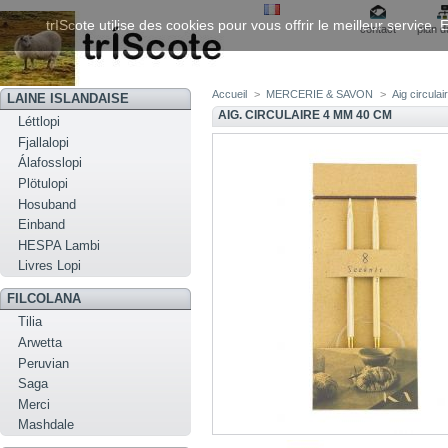
trIScote utilise des cookies pour vous offrir le meilleur service
contact
plan d
Accueil
>
MERCERIE & SAVON
>
Aig circula
LAINE ISLANDAISE
AIG. CIRCULAIRE 4 MM 40 CM
Léttlopi
Fjallalopi
Álafosslopi
Plötulopi
Hosuband
Einband
HESPA Lambi
Livres Lopi
FILCOLANA
Tilia
Arwetta
Peruvian
Saga
Merci
Mashdale