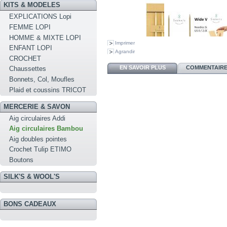
KITS & MODELES
EXPLICATIONS Lopi
FEMME LOPI
HOMME & MIXTE LOPI
Imprimer
ENFANT LOPI
Agrandir
CROCHET
EN SAVOIR PLUS
COMMENTAIRES
Chaussettes
Bonnets, Col, Moufles
Plaid et coussins TRICOT
MERCERIE & SAVON
Aig circulaires Addi
Aig circulaires Bambou
Aig doubles pointes
Crochet Tulip ETIMO
Boutons
SILK'S & WOOL'S
BONS CADEAUX