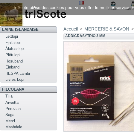
trIScote utilise des cookies pour vous offrir le meilleur service
contact
plan d
Accueil
>
MERCERIE & SAVON
>
LAINE ISLANDAISE
ADDICRASYTRIO 3 MM
Léttlopi
Fjallalopi
Álafosslopi
Plötulopi
Hosuband
Einband
HESPA Lambi
Livres Lopi
FILCOLANA
Tilia
Arwetta
Peruvian
Saga
Merci
Mashdale