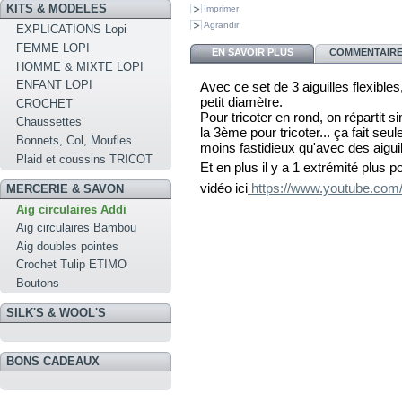
KITS & MODELES
Imprimer
Agrandir
EXPLICATIONS Lopi
FEMME LOPI
EN SAVOIR PLUS
COMMENTAIRES
HOMME & MIXTE LOPI
ENFANT LOPI
Avec ce set de 3 aiguilles flexibles
petit diamètre.
CROCHET
Pour tricoter en rond, on répartit si
Chaussettes
la 3ème pour tricoter... ça fait se
Bonnets, Col, Moufles
moins fastidieux qu'avec des aigui
Plaid et coussins TRICOT
Et en plus il y a 1 extrémité plus p
vidéo ici
https://www.youtube.co
MERCERIE & SAVON
Aig circulaires Addi
Aig circulaires Bambou
Aig doubles pointes
Crochet Tulip ETIMO
Boutons
SILK'S & WOOL'S
BONS CADEAUX