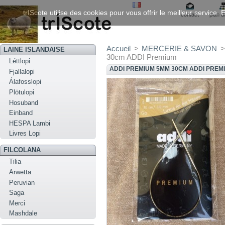
trIScote utilise des cookies pour vous offrir le meilleur service
contact
plan d
Accueil
>
MERCERIE & SAVON
>
LAINE ISLANDAISE
30cm ADDI Premium
Léttlopi
ADDI PREMIUM 5MM 30CM ADDI PREM
Fjallalopi
Álafosslopi
Plötulopi
Hosuband
Einband
HESPA Lambi
Livres Lopi
FILCOLANA
Tilia
Arwetta
Peruvian
Saga
Merci
Mashdale