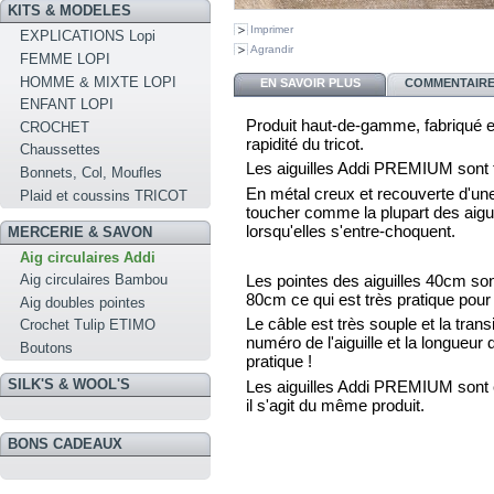
KITS & MODELES
Imprimer
EXPLICATIONS Lopi
Agrandir
FEMME LOPI
HOMME & MIXTE LOPI
EN SAVOIR PLUS
COMMENTAIRES
ENFANT LOPI
Produit haut-de-gamme, fabriqué e
CROCHET
rapidité du tricot.
Chaussettes
Les aiguilles Addi PREMIUM sont t
Bonnets, Col, Moufles
En métal creux et recouverte d'une 
Plaid et coussins TRICOT
toucher comme la plupart des aiguil
lorsqu'elles s'entre-choquent.
MERCERIE & SAVON
Aig circulaires Addi
Les pointes des aiguilles 40cm son
Aig circulaires Bambou
80cm ce qui est très pratique pour t
Aig doubles pointes
Le câble est très souple et la transi
Crochet Tulip ETIMO
numéro de l'aiguille et la longueur d
Boutons
pratique !
SILK'S & WOOL'S
Les aiguilles Addi PREMIUM sont
il s'agit du même produit.
BONS CADEAUX