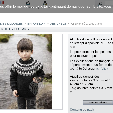
us offrir le meilleur service. En continuant de naviguer sur le site, vou
contact
plan du site
KITS & MODELES
>
ENFANT LOPI
>
AESA_41-25
>
AESA foncé 1, 2 ou 3 ans
NCÉ 1, 2 OU 3 ANS
AESA est un pull pour enfant 
en léttlopi disponible du 1 an
ans
Le pack contient
les pelotes l
pour réaliser le pull
Les explications en français 
séparemment sous forme de f
.pdf à télécharger
ici (clic)
Aiguilles conseillées
- aig circulaires 3.5 mm et 4
40 cm et 60 cm
- aig doubles pointes 3.5 mm 
mm
Plus de détails
Contenu du pack