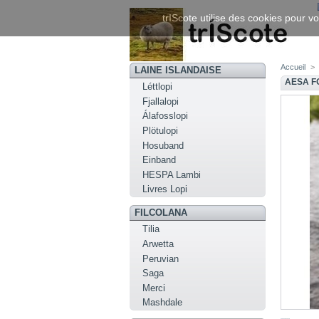
trIScote utilise des cookies pour vo
Accueil
>
LAINE ISLANDAISE
AESA FO
Léttlopi
Fjallalopi
Álafosslopi
Plötulopi
Hosuband
Einband
HESPA Lambi
Livres Lopi
FILCOLANA
Tilia
Arwetta
Peruvian
Saga
Merci
Mashdale