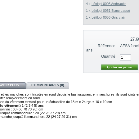
4 x
Léttlopi 0005 Anthracite
1 x
Léttlopi 0051 Blanc cassé
1 x
Léttlopi 0056 Gris clair
27,6
Référence :
AESA foncé 
ans
Quantité :
AVOIR PLUS
COMMENTAIRES (0)
 et les manches sont tricotés en rond depuis le bas jusqu’aux emmanchures, ils sont joints e
oter l’empiècement en rond.
ns du vêtement terminé pour un échantillon de 18 m x 24 rgs = 10 x 10 cm
 (du vêtement)
1 (2 3 4 5) ans
poitrine : 63 (66 70 73 76) cm
jusqu’à l’emmanchure : 20 (22 25 27 29) cm
manche jusqu’à l’emmanchure:22 (24 27 29 31) cm