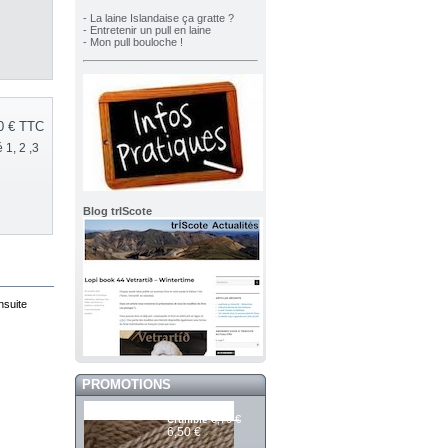
- La laine Islandaise ça gratte ?
- Entretenir un pull en laine
- Mon pull bouloche !
0 €
TTC
1, 2 ,3
Blog trIScote
nsuite
PROMOTIONS
Mashdale 392
6,70 €
Crumble
6,50 €