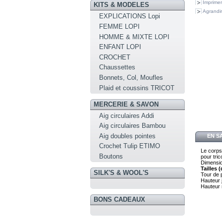
Imprimer
KITS & MODELES
Agrandir
EXPLICATIONS Lopi
FEMME LOPI
HOMME & MIXTE LOPI
ENFANT LOPI
CROCHET
Chaussettes
Bonnets, Col, Moufles
Plaid et coussins TRICOT
MERCERIE & SAVON
Aig circulaires Addi
Aig circulaires Bambou
Aig doubles pointes
EN S
Crochet Tulip ETIMO
Le corps
Boutons
pour tric
Dimensio
Tailles
SILK'S & WOOL'S
Tour de 
Hauteur 
Hauteur 
BONS CADEAUX