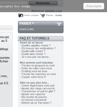
s acceptez leur usage.
J'accepte
Bienvenue,
identifiez-vous
Votre compte
Panier :
(vide)
PANIER
article
(vide)
tricoté
FAQ ET TUTORIELS
s au 5
Avant de se lancer
- Quelles aiguilles choisir ?
- Où trouver des explications ?
éttlopi
- Quelle taille choisir ?
- Quelle laine choisir ?
- Je n ose pas me lancer…
fournies
ichier
Mon premier pull islandais
- Tricoter en jacquard en rond
- Eviter de vriller votre tricot
- Grafting sous les bras
- Tricoter les manches en rond
.5 mm,
- Couper votre tricot !!!
Aller un peu plus loin...
et 4.5
- Cintrer légèrement votre pull
- Ajouter des rangs raccourcis
- Transformer un pull en gilet ?
- Ajouter une capuche
- Ma recette de poncho
- Un bonnet coordonné
- Bottom-up ou Top-down ?