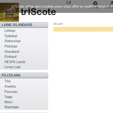
trIScote utilise des cookies pour vous offrir le meilleur service
contact
plan d
Accueil
LAINE ISLANDAISE
Léttlopi
Fjallalopi
Álafosslopi
Plötulopi
Hosuband
Einband
HESPA Lambi
Livres Lopi
FILCOLANA
Tilia
Arwetta
Peruvian
Saga
Merci
Mashdale